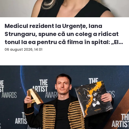
Medicul rezident la Urgențe, Iana
Strungaru, spune că un coleg a ridicat
tonul la ea pentru că filma în spital: „El
a...
06 august 2026, 14:01