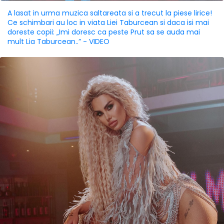
A lasat in urma muzica saltareata si a trecut la piese lirice!
Ce schimbari au loc in viata Liei Taburcean si daca isi mai
doreste copii: „Imi doresc ca peste Prut sa se auda mai
mult Lia Taburcean..” - VIDEO