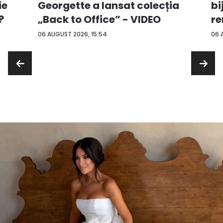
ie
Georgette a lansat colecția
bi
?
„Back to Office” - VIDEO
re
...
06 AUGUST 2026, 15:54
06 