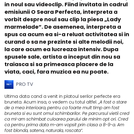
in noul sau videoclip. Fiind invitata in cadrul
emisiunii O Seara Perfecta, interpreta a
vorbit despre noul sau clip la piesa „Lady
marmelade”. De asemenea, interpreta a
spus ca acum ea si-a reluat activitatea si in
curand o sa ne prezinte si alte melodii noi,
la care acum ea lucreaza intensiv. Dupa
spusele sale, artista a inceput din nou sa
traiasca si sa primeasca placere de la
viata, caci, fara muzica ea nu poate.
PRO TV
Ultima data cand a venit in platoul serilor perfecte era
bruneta. Acum insa, o vedem cu totul altfel.
„A fost o stare
de a mea interioara, pentru ca foarte mult timp am fost
bruneta si eu sunt omul schimbarilor. Pe parcursul vietii cred
ca mi-am schimbat culoarea parului de minim opt ori. Cred
ca pentru prima data m-am vopsit prin clasa a 8-9-a. Am
fost blonda, satena, naturala, roscata”.