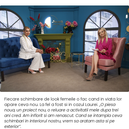
Fiecare schimbare de look femeile o fac cand in viata lor
apare ceva nou. La fel a fost si in cazul Laurei.
„O piesa
noua, un proiect nou, o reluare a activitatii mele dupa trei
ani cred. Am inflorit si am renascut. Cand se intampla ceva
schimbari in interiorul nostru, vrem sa aratam asta si pe
exterior”.