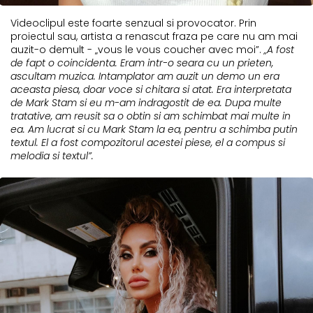
Videoclipul este foarte senzual si provocator. Prin
proiectul sau, artista a renascut fraza pe care nu am mai
auzit-o demult - „vous le vous coucher avec moi”.
„A fost
de fapt o coincidenta. Eram intr-o seara cu un prieten,
ascultam muzica. Intamplator am auzit un demo un era
aceasta piesa, doar voce si chitara si atat. Era interpretata
de Mark Stam si eu m-am indragostit de ea. Dupa multe
tratative, am reusit sa o obtin si am schimbat mai multe in
ea. Am lucrat si cu Mark Stam la ea, pentru a schimba putin
textul. El a fost compozitorul acestei piese, el a compus si
melodia si textul”.