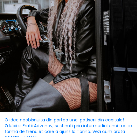
O idee neobisnuita din partea unei patiserii din capitala!
Zdubii si Fratii Advahov, sustinuti prin intermediul unui tort in
forma de trenulet care a ajuns la Torino. Vezi cum arata