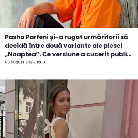
Pasha Parfeni și-a rugat urmăritorii să
decidă între două variante ale piesei
„Noaptea”. Ce versiune a cucerit publi...
06 august 2026, 11:00