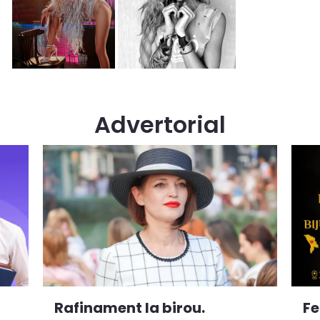
Advertorial
Rafinament la birou.
Fe