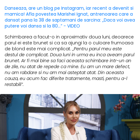
Danseaza, are un blog pe Instagram, iar recent a devenit si
mamica! Afla povestea Marishei Ignat, antrenoarea care a
dansat pana la 38 de saptamani de sarcina: „Daca voi avea
putere voi dansa si la 80...” - VIDEO
Schimbarea a facut-o in aproximativ doua luni, deoarece
parul ei este brunet si ca sa ajungi la o culoare frumoasa
de blond este mai complicat.
„Pentru parul meu este
destul de complicat. Doua luni in urma eu inca aveam parul
brunet. Ar fi mai bine sa faci aceasta schimbare intr-un an
de zile, nu atat de repede ca mine. Eu am un mare defect,
nu am rabdare si nu am mai asteptat atat. Din aceasta
cauza, eu acum fac diferite tratamente, masti, pentru a-l
restabili”.