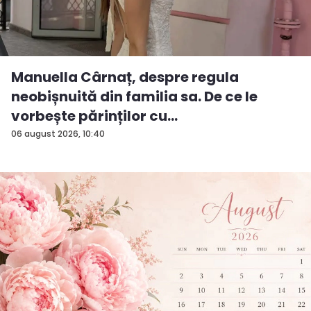
Manuella Cârnaț, despre regula
neobișnuită din familia sa. De ce le
vorbește părinților cu
„dumneavoastră...
06 august 2026, 10:40