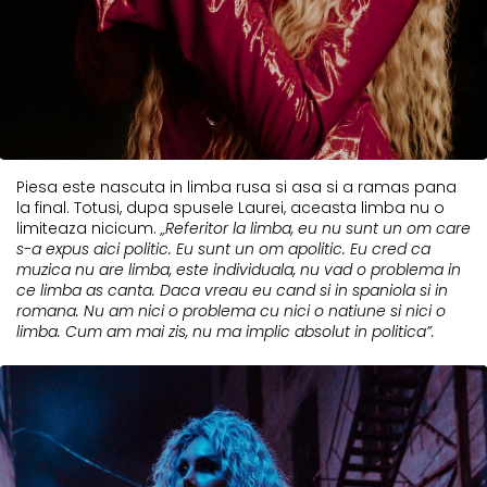
Piesa este nascuta in limba rusa si asa si a ramas pana
la final. Totusi, dupa spusele Laurei, aceasta limba nu o
limiteaza nicicum.
„Referitor la limba, eu nu sunt un om care
s-a expus aici politic. Eu sunt un om apolitic. Eu cred ca
muzica nu are limba, este individuala, nu vad o problema in
ce limba as canta. Daca vreau eu cand si in spaniola si in
romana. Nu am nici o problema cu nici o natiune si nici o
limba. Cum am mai zis, nu ma implic absolut in politica”.