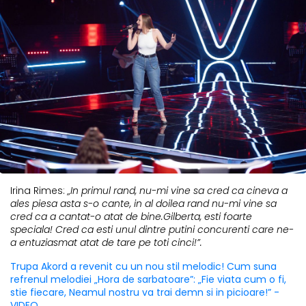
Irina Rimes:
„In primul rand, nu-mi vine sa cred ca cineva a
ales piesa asta s-o cante, in al doilea rand nu-mi vine sa
cred ca a cantat-o atat de bine.Gilberta, esti foarte
speciala! Cred ca esti unul dintre putini concurenti care ne-
a entuziasmat atat de tare pe toti cinci!”.
Trupa Akord a revenit cu un nou stil melodic! Cum suna
refrenul melodiei „Hora de sarbatoare”: „Fie viata cum o fi,
stie fiecare, Neamul nostru va trai demn si in picioare!” -
VIDEO