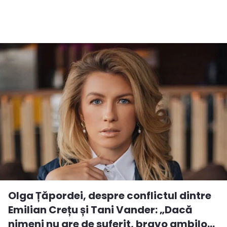
Olga Țăpordei, despre conflictul dintre
Emilian Crețu și Tani Vander: „Dacă
nimeni nu are de suferit, bravo ambilo...