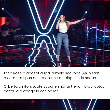
Theo Rose a apasat dupa primele secunde.
„Mi-a sarit
mana!”,
i-a spus artista amuzata colegului de scaun.
Gilberta a intors toate scaunele, iar antrenorii s-au luptat
pentru a o atrage in echipa lor.