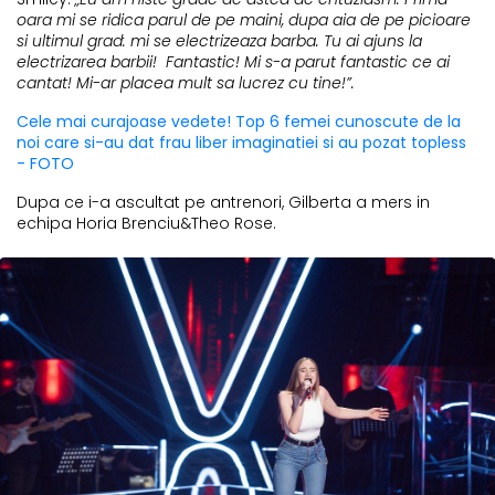
oara mi se ridica parul de pe maini, dupa aia de pe picioare
si ultimul grad: mi se electrizeaza barba. Tu ai ajuns la
electrizarea barbii! Fantastic! Mi s-a parut fantastic ce ai
cantat! Mi-ar placea mult sa lucrez cu tine!”.
Cele mai curajoase vedete! Top 6 femei cunoscute de la
noi care si-au dat frau liber imaginatiei si au pozat topless
- FOTO
Dupa ce i-a ascultat pe antrenori, Gilberta a mers in
echipa Horia Brenciu&Theo Rose.