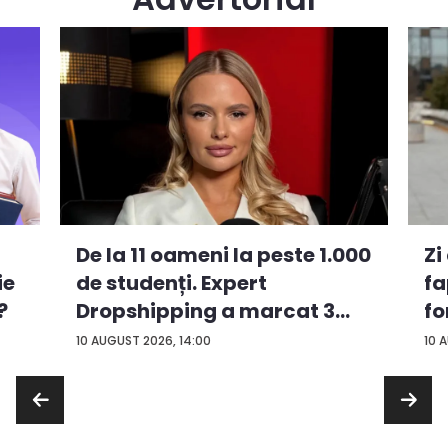
De la 11 oameni la peste 1.000
Zi
ie
de studenți. Expert
fa
?
Dropshipping a marcat 3
fo
an...
om
10 AUGUST 2026, 14:00
10 