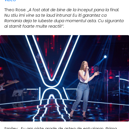
Theo Rose:
„A fost atat de bine de la inceput pana la final.
Nu stiu imi vine sa te laud intruna! Eu iti garantez ca
Romania deja te iubeste dupa momentul asta. Cu siguranta
ai starnit foarte multe reactii!”.
Smiley:
„Eu am niste grade de astea de entuziasm. Prima