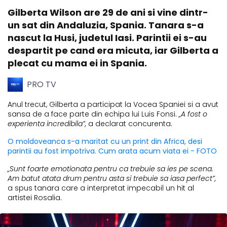
Gilberta Wilson are 29 de ani si vine dintr-
un sat din Andaluzia, Spania. Tanara s-a
nascut la Husi, judetul Iasi. Parintii ei s-au
despartit pe cand era micuta, iar Gilberta a
plecat cu mama ei in Spania.
PRO TV
Anul trecut, Gilberta a participat la Vocea Spaniei si a avut
sansa de a face parte din echipa lui Luis Fonsi.
„A fost o
experienta incredibila”,
a declarat concurenta.
O moldoveanca s-a maritat cu un print din Africa, desi
parintii au fost impotriva. Cum arata acum viata ei - FOTO
„Sunt foarte emotionata pentru ca trebuie sa ies pe scena.
Am batut atata drum pentru asta si trebuie sa iasa perfect”,
a spus tanara care a interpretat impecabil un hit al
artistei Rosalia.