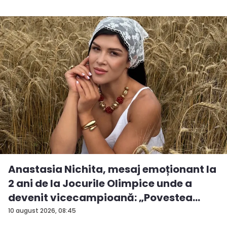
Anastasia Nichita, mesaj emoționant la
2 ani de la Jocurile Olimpice unde a
devenit vicecampioană: „Povestea
mea...
10 august 2026, 08:45