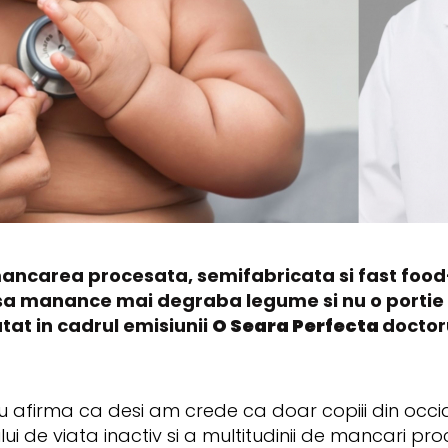
mancarea procesata, semifabricata si fast food-
l sa manance mai degraba legume si nu o portie d
utat in cadrul emisiunii
O Seara Perfecta
doctoru
 afirma ca desi am crede ca doar copiii din occide
ului de viata inactiv si a multitudinii de mancari pr