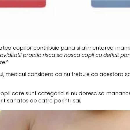
tea copiilor contribuie pana si alimentarea mamicil
iditatii practic risca sa nasca copii cu deficit ponde
te.”
lui, medicul considera ca nu trebuie ca acestora s
piii care sunt categorici si nu doresc sa manance 
rit sanatos de catre parintii sai.