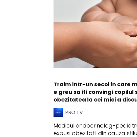
Traim intr-un secol in care 
e greu sa iti convingi copilu
obezitatea la cei mici a disc
PRO TV
Medicul endocrinolog-pediatru
expusi obezitatii din cauza stil