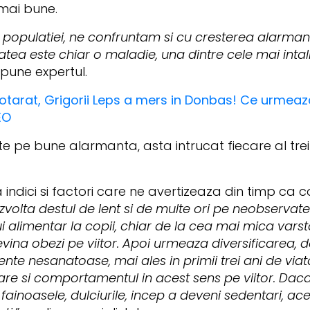
 mai bune.
i populatiei, ne confruntam si cu cresterea alarma
zitatea este chiar o maladie, una dintre cele mai inta
pune expertul.
hotarat, Grigorii Leps a mers in Donbas! Ce urmeaz
EO
te pe bune alarmanta, asta intrucat fiecare al trei
indici si factori care ne avertizeaza din timp ca c
zvolta destul de lent si de multe ori pe neobservat
limentar la copii, chiar de la cea mai mica varsta,
evina obezi pe viitor. Apoi urmeaza diversificarea, d
ente nesanatoase, mai ales in primii trei ani de viat
re si comportamentul in acest sens pe viitor. Daca 
noasele, dulciurile, incep a deveni sedentari, ace