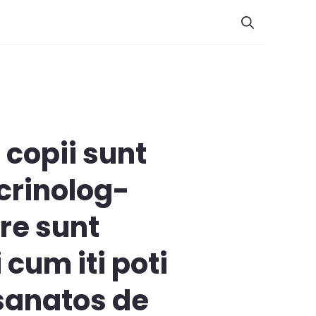
 copii sunt
crinolog-
are sunt
 cum iti poti
 sanatos de