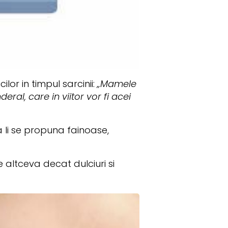
or in timpul sarcinii:
„Mamele
ral, care in viitor vor fi acei
a li se propuna fainoase,
altceva decat dulciuri si