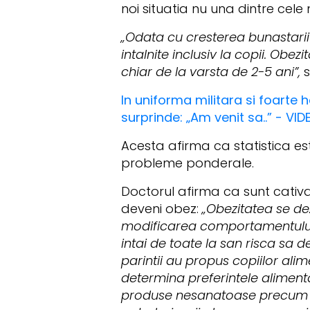
noi situatia nu una dintre cele
„Odata cu cresterea bunastari
intalnite inclusiv la copii. Obe
chiar de la varsta de 2-5 ani”,
s
In uniforma militara si foarte 
surprinde: „Am venit sa..” - VID
Acesta afirma ca statistica es
probleme ponderale.
Doctorul afirma ca sunt cativa 
deveni obez:
„Obezitatea se de
modificarea comportamentului a
intai de toate la san risca sa d
parintii au propus copiilor alim
determina preferintele alimenta
produse nesanatoase precum fai