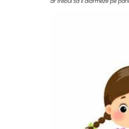
ar trebui sa ii alarmeze pe parin