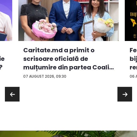
Caritate.md a primit o
Fe
ie
scrisoare oficială de
bi
?
mulțumire din partea Coali...
re
...
07 AUGUST 2026, 09:30
06 