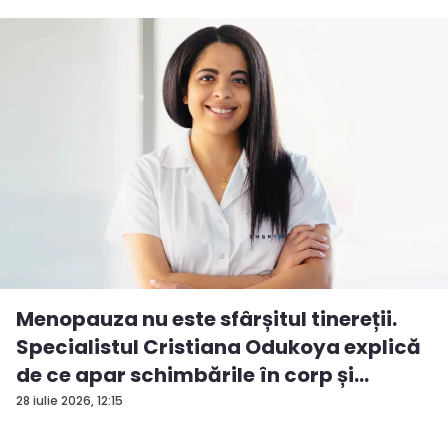
Menopauza nu este sfârșitul tinereții.
Specialistul Cristiana Odukoya explică
de ce apar schimbările în corp și
stările...
28 iulie 2026, 12:15