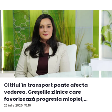
Cititul în transport poate afecta
vederea. Greșelile zilnice care
favorizează progresia miopiei,
potrivit...
22 iulie 2026, 15:10