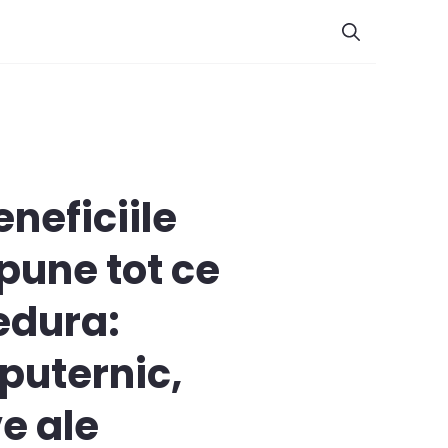
eneficiile
spune tot ce
edura:
puternic,
e ale