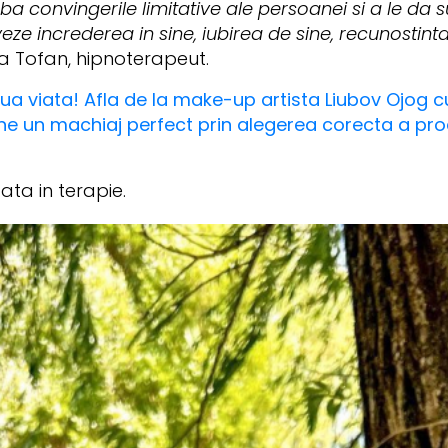
a convingerile limitative ale persoanei si a le da s
iveze increderea in sine, iubirea de sine, recunostinta
a Tofan, hipnoterapeut.
ua viata! Afla de la make-up artista Liubov Ojog cu
ine un machiaj perfect prin alegerea corecta a pr
zata in terapie.