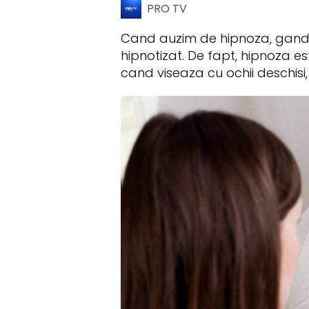
PRO TV
Cand auzim de hipnoza, gandul
hipnotizat. De fapt, hipnoza e
cand viseaza cu ochii deschisi