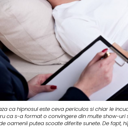
za ca hipnosul este ceva periculos si chiar le incu
ntru ca s-a format o convingere din multe show-uri s
de oamenii putea scoate diferite sunete. De fapt, h