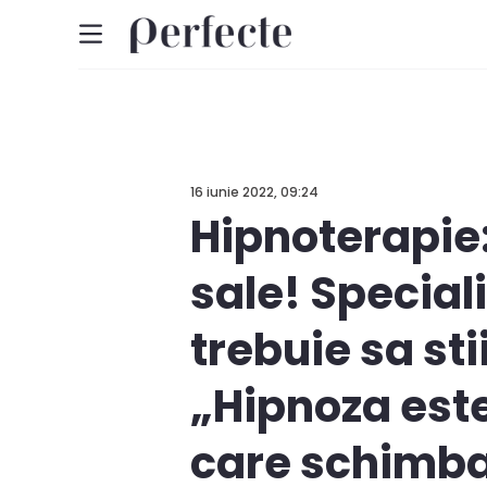
16 iunie 2022, 09:24
Hipnoterapie: 
sale! Special
trebuie sa st
„Hipnoza este
care schimba 