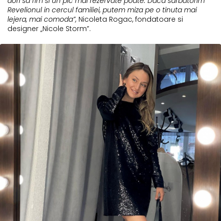
dori sa fim si un pic mai rezervate poate. Daca sarbatorim
Revelionul in cercul familiei, putem miza pe o tinuta mai
lejera, mai comoda”,
Nicoleta Rogac, fondatoare si
designer „Nicole Storm”.