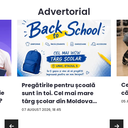
Advertorial
Ce
Pregătirile pentru școală
ie
că
sunt în toi. Cel mai mare
?
târg școlar din Moldova
05 
con...
07 AUGUST 2026, 18:45