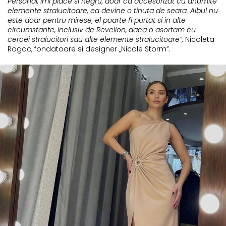
Personal, imi place si negru, doar ca accesorizat cu anumite
elemente stralucitoare, ea devine o tinuta de seara. Albul nu
este doar pentru mirese, el poarte fi purtat si in alte
circumstante, inclusiv de Revelion, daca o asortam cu
cercei stralucitori sau alte elemente stralucitoare”,
Nicoleta
Rogac, fondatoare si designer „Nicole Storm”.