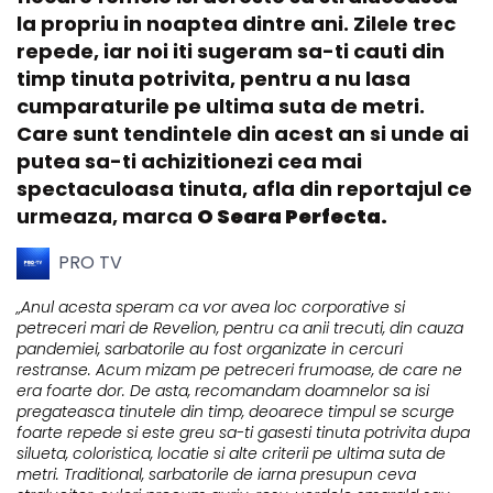
la propriu in noaptea dintre ani. Zilele trec
repede, iar noi iti sugeram sa-ti cauti din
timp tinuta potrivita, pentru a nu lasa
cumparaturile pe ultima suta de metri.
Care sunt tendintele din acest an si unde ai
putea sa-ti achizitionezi cea mai
spectaculoasa tinuta, afla din reportajul ce
urmeaza, marca
O Seara Perfecta.
PRO TV
„Anul acesta speram ca vor avea loc corporative si
petreceri mari de Revelion, pentru ca anii trecuti, din cauza
pandemiei, sarbatorile au fost organizate in cercuri
restranse. Acum mizam pe petreceri frumoase, de care ne
era foarte dor. De asta, recomandam doamnelor sa isi
pregateasca tinutele din timp, deoarece timpul se scurge
foarte repede si este greu sa-ti gasesti tinuta potrivita dupa
silueta, coloristica, locatie si alte criterii pe ultima suta de
metri. Traditional, sarbatorile de iarna presupun ceva