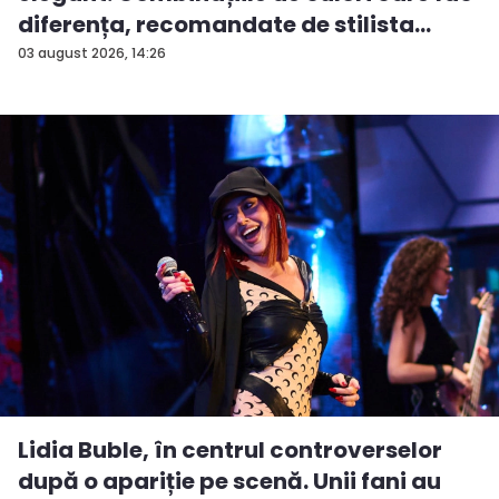
diferența, recomandate de stilista
And...
03 august 2026, 14:26
Lidia Buble, în centrul controverselor
după o apariție pe scenă. Unii fani au