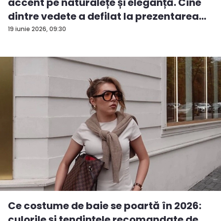
accent pe naturalețe și eleganță. Cine
dintre vedete a defilat la prezentarea
d...
19 iunie 2026, 09:30
Ce costume de baie se poartă în 2026:
culorile și tendințele recomandate de