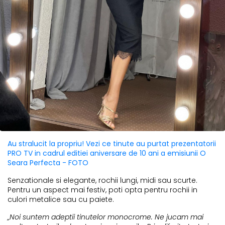
Au stralucit la propriu! Vezi ce tinute au purtat prezentatorii
PRO TV in cadrul editiei aniversare de 10 ani a emisiunii O
Seara Perfecta - FOTO
Senzationale si elegante, rochii lungi, midi sau scurte.
Pentru un aspect mai festiv, poti opta pentru rochii in
culori metalice sau cu paiete.
„Noi suntem adeptii tinutelor monocrome. Ne jucam mai