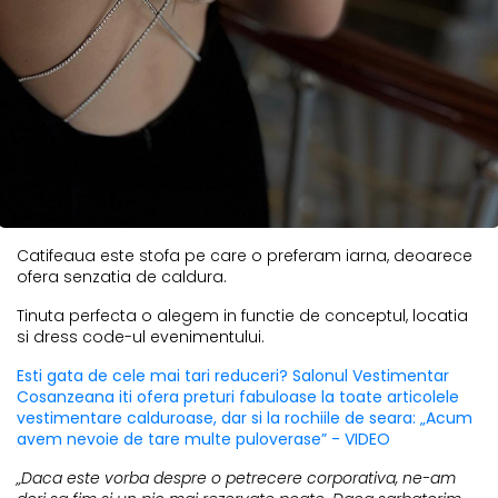
Catifeaua este stofa pe care o preferam iarna, deoarece
ofera senzatia de caldura.
Tinuta perfecta o alegem in functie de conceptul, locatia
si dress code-ul evenimentului.
Esti gata de cele mai tari reduceri? Salonul Vestimentar
Cosanzeana iti ofera preturi fabuloase la toate articolele
vestimentare calduroase, dar si la rochiile de seara: „Acum
avem nevoie de tare multe puloverase” - VIDEO
„Daca este vorba despre o petrecere corporativa, ne-am