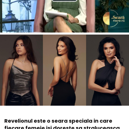
Revelionul este o seara speciala in care
fiecare femeie isi doreste sa straluceasca