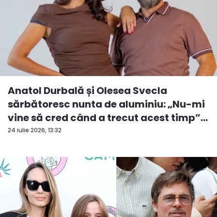
Anatol Durbală și Olesea Svecla
sărbătoresc nunta de aluminiu: „Nu-mi
vine să cred când a trecut acest timp”
...
24 iulie 2026, 13:32