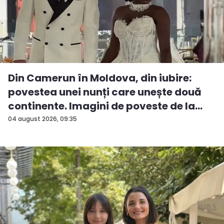
Din Camerun în Moldova, din iubire:
povestea unei nunți care unește două
continente. Imagini de poveste de la
ev...
04 august 2026, 09:35