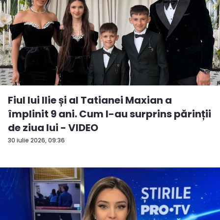
Fiul lui Ilie și al Tatianei Maxian a
împlinit 9 ani. Cum l-au surprins părinții
de ziua lui - VIDEO
30 iulie 2026, 09:36