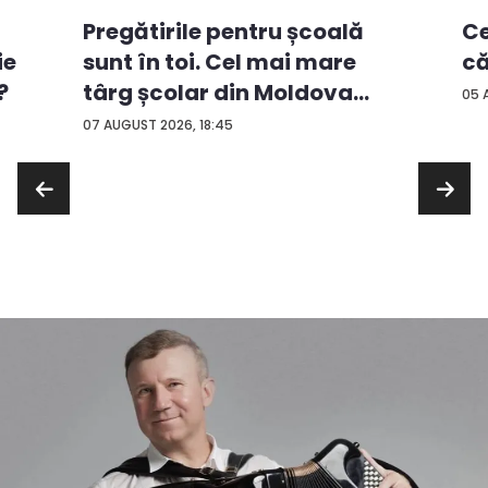
Ce
Pregătirile pentru școală
ie
că
sunt în toi. Cel mai mare
?
târg școlar din Moldova
05 
con...
07 AUGUST 2026, 18:45