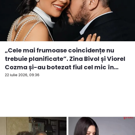
„Cele mai frumoase coincidențe nu
trebuie planificate”. Zina Bivol și Viorel
Cozma și-au botezat fiul cel mic în
ziua...
22 iulie 2026, 09:36