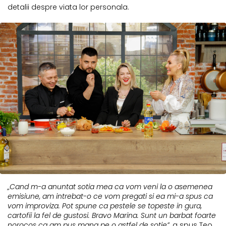
detalii despre viata lor personala.
„Cand m-a anuntat sotia mea ca vom veni la o asemenea
emisiune, am intrebat-o ce vom pregati si ea mi-a spus ca
vom improviza. Pot spune ca pestele se topeste in gura,
cartofii la fel de gustosi. Bravo Marina. Sunt un barbat foarte
norocos ca am pus mana pe o astfel de sotie”,
a spus Teo