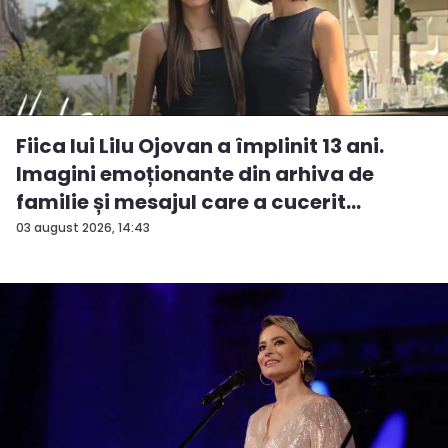
Fiica lui Lilu Ojovan a împlinit 13 ani.
Imagini emoționante din arhiva de
familie și mesajul care a cucerit
Interne...
03 august 2026, 14:43