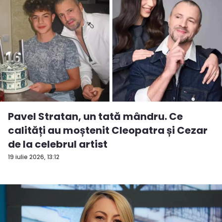
Pavel Stratan, un tată mândru. Ce
calități au moștenit Cleopatra și Cezar
de la celebrul artist
19 iulie 2026, 13:12