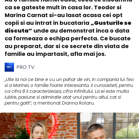
ca se gateste mult in casa lor. Teodor si
Marina Carnat si-au lasat acasa cei opt
copii si au intrat in bucataria
„Gusturile se
discuta”
unde au demonstrat inca o data
ca formeaza o echipa perfecta. Ce bucate
au preparat, dar si ce secrete din viata de
familie au impartasit, afla mai jos.
PRO TV
„Uite la noi ce bine e cu un pahar de vin, in compania lui Teo
si a Marinei, o familie foarte interesanta. Ii cunoasteti, pentru
ca cifra 8 ii caracterizeaza, cifra infinitului. La ei este multa
iubire, pasiune si admiratie atat unul pentru altul, cat si
pentru gatit”,
a mentionat Dianna Rotaru.