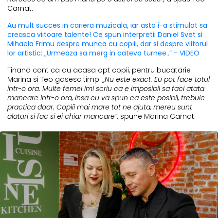
Carnat.
Au mult succes in cariera muzicala, iar asta i-a stimulat sa
creasca viitoare talente! Ce spun interpretii Daniel Svet si
Mihaela Frimu despre munca cu copiii, dar si despre viitorul
lor artistic: „Urmeaza sa merg in cateva turnee..” - VIDEO
Tinand cont ca au acasa opt copii, pentru bucatarie
Marina si Teo gasesc timp.
„Nu este exact. Eu pot face totul
intr-o ora. Multe femei imi scriu ca e imposibil sa faci atata
mancare intr-o ora, insa eu va spun ca este posibil, trebuie
practica doar. Copiii mai mare tot ne ajuta, mereu sunt
alaturi si fac si ei chiar mancare”,
spune Marina Carnat.