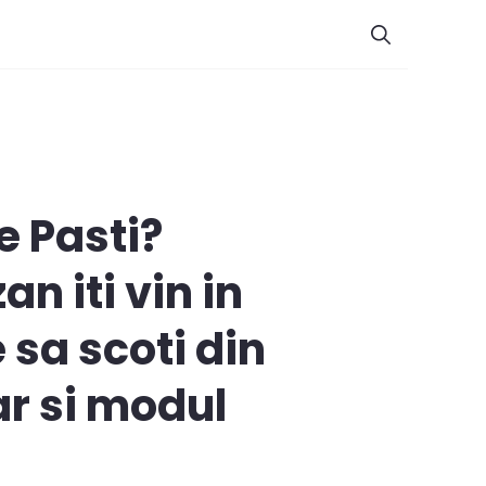
de Pasti?
n iti vin in
 sa scoti din
r si modul