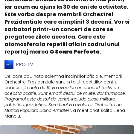
iar acum au ajuns la 30 de ani de activitate.
Este vorba despre membrii Orchestrei
Prezidentiale care a implinit 3 decenii. Vor si
sarbatori printr-un concert de care se
pregatesc zilele acestea. Care este
atomosfera la repetiii afla in cadrul unui
reportaj marca
O Seara Perfecta
.
PRO TV
Cei care dau nota solemna intalnirilor oficiale, membrii
Orchestrei Prezidentiale sunt in toiul repetitiilor pentru
concert.
„In data de 10 va avea loc un concert festiv cu
aceasta ocazie. Sunt emotii destul de multe, dar frumoase.
Programul este destul de variat. Include piese militare,
patriotice, jazz, latino. Spre final va evolua si Orchestra de
Muzica Populara Doina Armatei.”,
a mentionat solita Elena
Manciu.