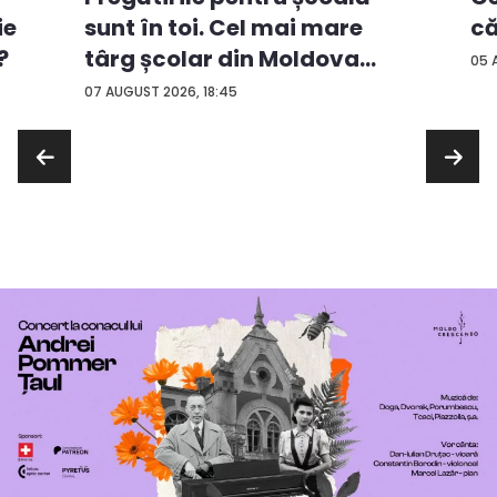
ie
că
sunt în toi. Cel mai mare
?
târg școlar din Moldova
05 
con...
07 AUGUST 2026, 18:45