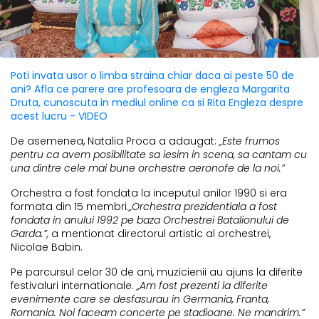
Poti invata usor o limba straina chiar daca ai peste 50 de
ani? Afla ce parere are profesoara de engleza Margarita
Druta, cunoscuta in mediul online ca si Rita Engleza despre
acest lucru - VIDEO
De asemenea, Natalia Proca a adaugat:
„Este frumos
pentru ca avem posibilitate sa iesim in scena, sa cantam cu
una dintre cele mai bune orchestre aeronofe de la noi.”
Orchestra a fost fondata la inceputul anilor 1990 si era
formata din 15 membri.
„Orchestra prezidentiala a fost
fondata in anului 1992 pe baza Orchestrei Batalionului de
Garda.”,
a mentionat directorul artistic al orchestrei,
Nicolae Babin.
Pe parcursul celor 30 de ani, muzicienii au ajuns la diferite
festivaluri internationale.
„Am fost prezenti la diferite
evenimente care se desfasurau in Germania, Franta,
Romania. Noi faceam concerte pe stadioane. Ne mandrim.”