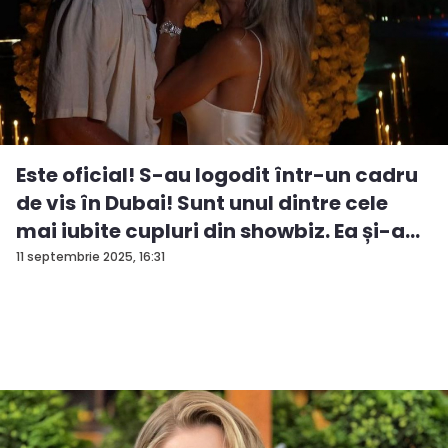
Este oficial! S-au logodit într-un cadru
de vis în Dubai! Sunt unul dintre cele
mai iubite cupluri din showbiz. Ea și-a
e...
11 septembrie 2025, 16:31