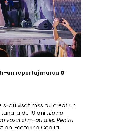
tr-un reportaj marca
O
 s-au visat miss au creat un
tanara de 19 ani.
„Eu nu
au vazut si m-au ales. Pentru
 an, Ecaterina Codita.