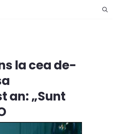
ns la cea de-
sa
t an: „Sunt
EO