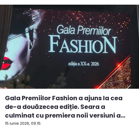
Gala Premiilor Fashion a ajuns la cea
de-a douăzecea ediție. Seara a
culminat cu premiera noii versiuni a
pie...
15 iunie 2026, 09:15