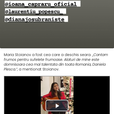
Maria Stoianov a fost cea care a deschis seara.
„Cantam
frumos pentru sufelete frumoase. Alaturi de mine este
domnisoara cea mai talentata din toata Romania, Daniela
Plesca.”,
a mentionat Stoianov.