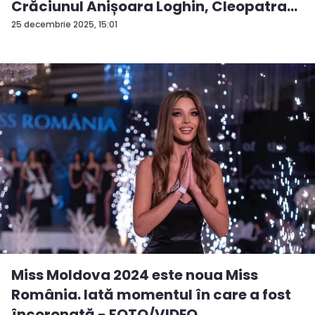
Crăciunul Anișoara Loghin, Cleopatra
S...
25 decembrie 2025, 15:01
Miss Moldova 2024 este noua Miss
România. Iată momentul în care a fost
încoronată - FOTO/VIDEO