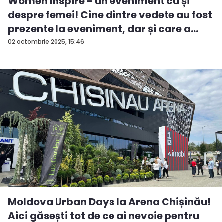
Women Inspire - un eveniment cu și
despre femei! Cine dintre vedete au fost
prezente la eveniment, dar și care a
fos...
02 octombrie 2025, 15:46
Moldova Urban Days la Arena Chișinău!
Aici găsești tot de ce ai nevoie pentru