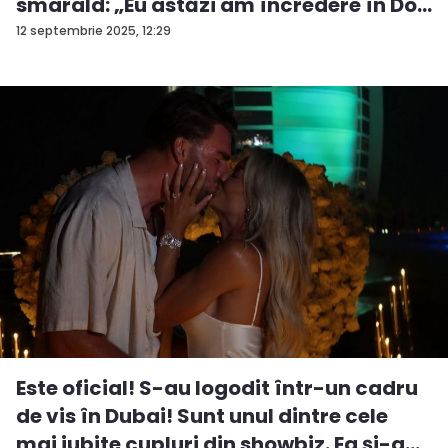
smarald: „Eu astăzi am încredere în Do...
12 septembrie 2025, 12:29
Este oficial! S-au logodit într-un cadru
de vis în Dubai! Sunt unul dintre cele
mai iubite cupluri din showbiz. Ea și-a