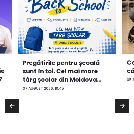
Ce
Pregătirile pentru școală
ie
că
sunt în toi. Cel mai mare
?
târg școlar din Moldova
05 
con...
07 AUGUST 2026, 18:45