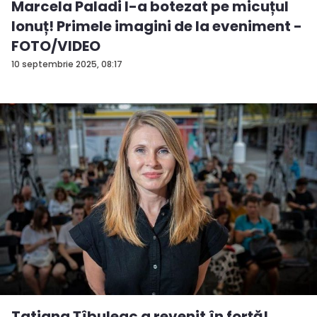
Marcela Paladi l-a botezat pe micuțul
Ionuț! Primele imagini de la eveniment -
FOTO/VIDEO
10 septembrie 2025, 08:17
Tatiana Țîbuleac a revenit în forță!