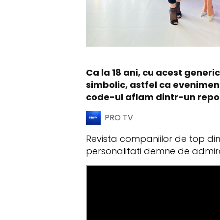
Ca la 18 ani, cu acest generic
simbolic, astfel ca evenimentul
code-ul aflam dintr-un rep
PRO TV
Revista companiilor de top din 
personalitati demne de admir