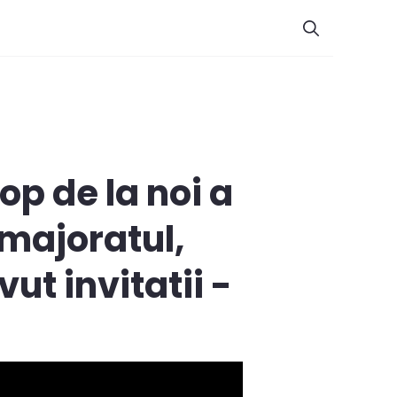
top de la noi a
 majoratul,
ut invitatii -