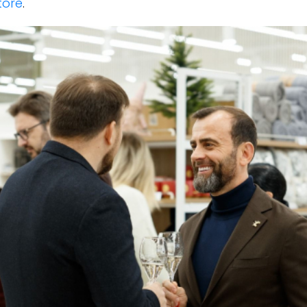
tore
.