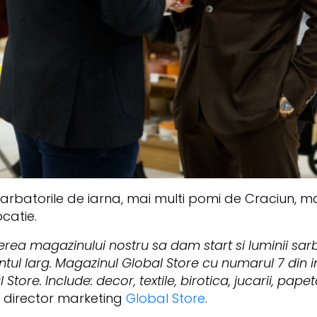
sarbatorile de iarna, mai multi pomi de Craciun, 
ocatie.
rea magazinului nostru sa dam start si luminii sarb
ul larg. Magazinul Global Store cu numarul 7 din in
ore. Include: decor, textile, birotica, jucarii, papet
 director marketing
Global Store
.