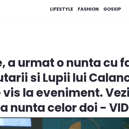
LIFESTYLE
FASHION
GOSSIP
 a urmat o nunta cu fa
arii si Lupii lui Calan
vis la eveniment. Vez
la nunta celor doi - VI