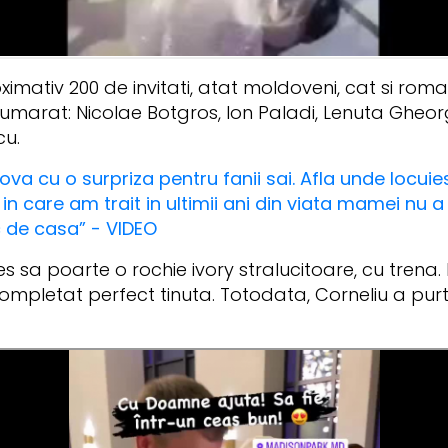
imativ 200 de invitati, atat moldoveni, cat si roma
numarat: Nicolae Botgros, Ion Paladi, Lenuta Gheorg
cu.
ova cu o surpriza pentru fanii sai. Afla unde locuie
in care am trait in ultimii ani din viata mamei nu a
c de casa” - VIDEO
es sa poarte o rochie ivory stralucitoare, cu tre
ompletat perfect tinuta. Totodata, Corneliu a pur