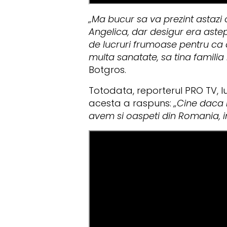
„Ma bucur sa va prezint astazi 
Angelica, dar desigur era aste
de lucruri frumoase pentru ca ac
multa sanatate, sa tina familia
Botgros.
Totodata, reporterul PRO TV, Iu
acesta a raspuns:
„Cine daca nu
avem si oaspeti din Romania, i