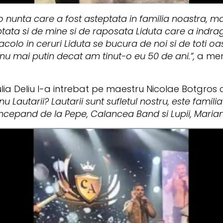
o nunta care a fost asteptata in familia noastra, ma
ptata si de mine si de raposata Liduta care a indra
olo in ceruri Liduta se bucura de noi si de toti oasp
 nu mai putin decat am tinut-o eu 50 de ani.”,
a ment
lia Deliu l-a intrebat pe maestru Nicolae Botgros c
 Lautarii? Lautarii sunt sufletul nostru, este famili
ncepand de la Pepe, Calancea Band si Lupii, Marian