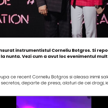
surat instrumentistul Corneliu Botgros. Si repo
at la nunta. Vezi cum a avut loc evenimentul mult
. Dupa ce recent Corneliu Botgros si aleasa inimii s
ecretos, departe de presa, alaturi de cei dragi, ieri