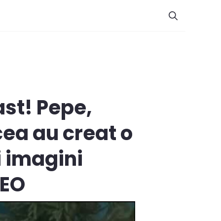
st! Pepe,
cea au creat o
i imagini
DEO