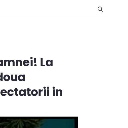
amnei! La
 doua
ectatorii in