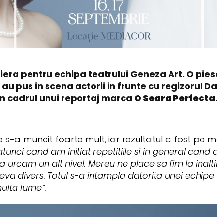
ra pentru echipa teatrului Geneza Art. O piesa
 au pus in scena actorii in frunte cu regizorul D
in cadrul unui reportaj marca
O Seara Perfecta
s-a muncit foarte mult, iar rezultatul a fost pe m
tunci cand am initiat repetitiile si in general can
sa urcam un alt nivel. Mereu ne place sa fim la inalt
ceva divers. Totul s-a intampla datorita unei echip
multa lume”.