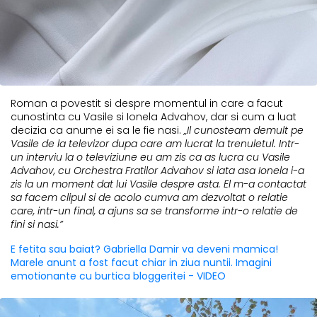
Roman a povestit si despre momentul in care a facut
cunostinta cu Vasile si Ionela Advahov, dar si cum a luat
decizia ca anume ei sa le fie nasi.
„Il cunosteam demult pe
Vasile de la televizor dupa care am lucrat la trenuletul. Intr-
un interviu la o televiziune eu am zis ca as lucra cu Vasile
Advahov, cu Orchestra Fratilor Advahov si iata asa Ionela i-a
zis la un moment dat lui Vasile despre asta. El m-a contactat
sa facem clipul si de acolo cumva am dezvoltat o relatie
care, intr-un final, a ajuns sa se transforme intr-o relatie de
fini si nasi.”
E fetita sau baiat? Gabriella Damir va deveni mamica!
Marele anunt a fost facut chiar in ziua nuntii. Imagini
emotionante cu burtica bloggeritei - VIDEO