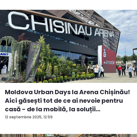
Moldova Urban Days la Arena Chișinău!
Aici găsești tot de ce ai nevoie pentru
casă - de la mobilă, la soluții
ingenioas...
12 septembrie 2025, 12:59