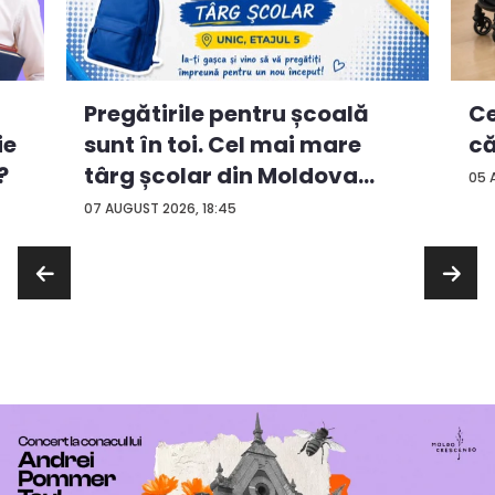
Ce
Pregătirile pentru școală
ie
că
sunt în toi. Cel mai mare
?
târg școlar din Moldova
05 
con...
07 AUGUST 2026, 18:45