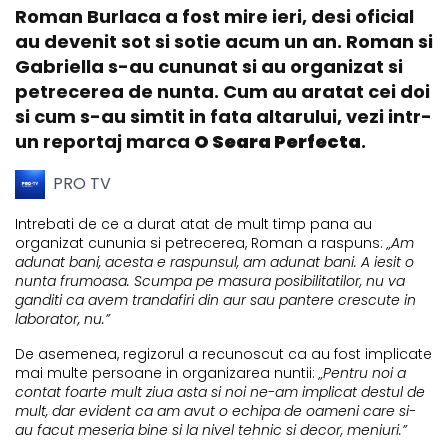
Roman Burlaca a fost mire ieri, desi oficial
au devenit sot si sotie acum un an. Roman si
Gabriella s-au cununat si au organizat si
petrecerea de nunta. Cum au aratat cei doi
si cum s-au simtit in fata altarului, vezi intr-
un reportaj marca
O Seara Perfecta
.
PRO TV
Intrebati de ce a durat atat de mult timp pana au
organizat cununia si petrecerea, Roman a raspuns:
„Am
adunat bani, acesta e raspunsul, am adunat bani. A iesit o
nunta frumoasa. Scumpa pe masura posibilitatilor, nu va
ganditi ca avem trandafiri din aur sau pantere crescute in
laborator, nu.”
De asemenea, regizorul a recunoscut ca au fost implicate
mai multe persoane in organizarea nuntii:
„Pentru noi a
contat foarte mult ziua asta si noi ne-am implicat destul de
mult, dar evident ca am avut o echipa de oameni care si-
au facut meseria bine si la nivel tehnic si decor, meniuri.”