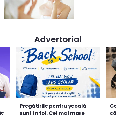
Advertorial
Ce
Pregătirile pentru școală
ie
că
sunt în toi. Cel mai mare