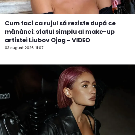
Cum faci ca rujul să reziste după ce
mănânci: sfatul simplu al make-up
artistei Liubov Ojog - VIDEO
03 august 2026, 11:07