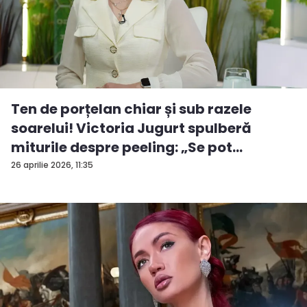
Ten de porțelan chiar și sub razele
soarelui! Victoria Jugurt spulberă
miturile despre peeling: „Se pot
efectua...
26 aprilie 2026, 11:35