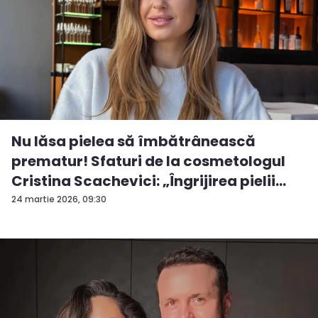
Nu lăsa pielea să îmbătrânească
prematur! Sfaturi de la cosmetologul
Cristina Scachevici: „Îngrijirea pielii
est...
24 martie 2026, 09:30