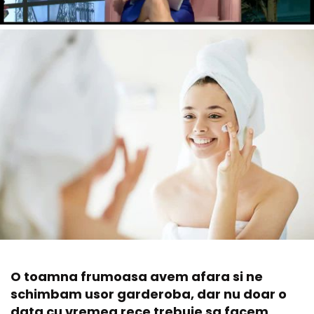
O toamna frumoasa avem afara si ne
schimbam usor garderoba, dar nu doar o
data cu vremea rece trebuie sa facem