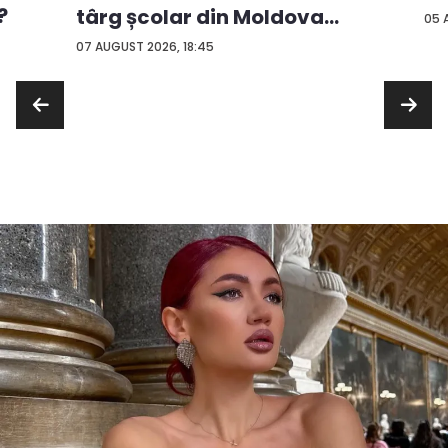
?
târg școlar din Moldova
05 
con...
07 AUGUST 2026, 18:45