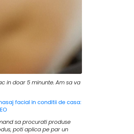
 fac in doar 5 minunte. Am sa va
asaj facial in conditii de casa:
DEO
mand sa procurati produse
odus, poti aplica pe par un