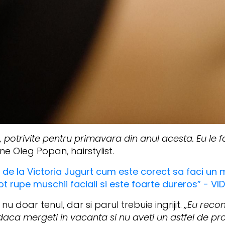
e, potrivite pentru primavara din anul acesta. Eu le
e Oleg Popan, hairstylist.
a de la Victoria Jugurt cum este corect sa faci un m
t rupe muschii faciali si este foarte dureros” - VI
u doar tenul, dar si parul trebuie ingrijit.
„Eu reco
daca mergeti in vacanta si nu aveti un astfel de pr