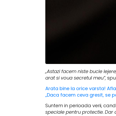
„Astazi facem niste bucle lejer
arat si voua secretul meu”,
spun
Arata bine la orice varsta! Afl
„Daca facem ceva gresit, se po
Suntem in perioada verii, cand n
speciale pentru protectie. Dar 