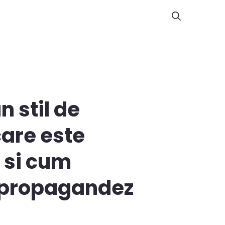
n stil de
care este
s si cum
u propagandez