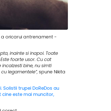
 a oricarui antrenament -
a, inainte si inapoi. Toate
 Este foarte usor. Cu cat
ncalzesti bine, nu simti
e cu legamentele”,
spune Nikita
. Solistii trupei DoReDos au
t cine este mai muncitor,
d corect.