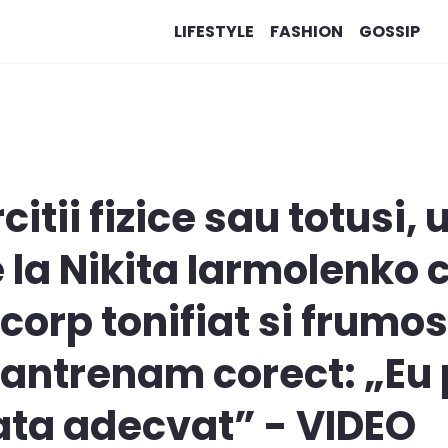
LIFESTYLE
FASHION
GOSSIP
itii fizice sau totusi, u
e la Nikita Iarmolenko 
 corp tonifiat si frumo
e antrenam corect: „E
ata adecvat” - VIDEO