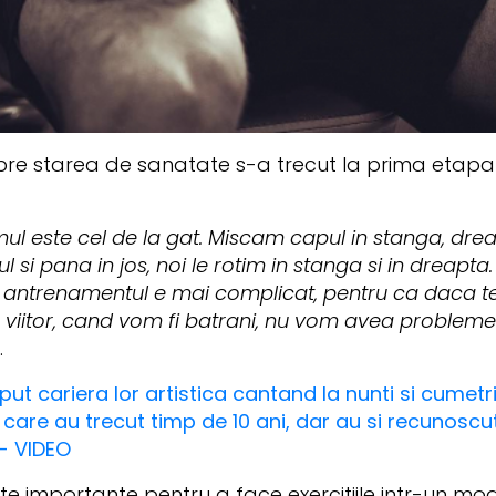
pre starea de sanatate s-a trecut la prima etapa
l este cel de la gat. Miscam capul in stanga, dreapt
i pana in jos, noi le rotim in stanga si in dreapta.
t antrenamentul e mai complicat, pentru ca daca te i
in viitor, cand vom fi batrani, nu vom avea problem
.
t cariera lor artistica cantand la nunti si cumetrii
 care au trecut timp de 10 ani, dar au si recunoscu
- VIDEO
rte importante pentru a face exercitiile intr-un mo