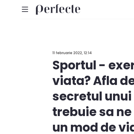
11 februarie 2022, 12:14
Sportul - exerc
viata? Afla d
secretul unui
trebuie sa n
un mod de vi