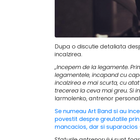
Dupa o discutie detaliata des
incalzirea.
„Incepem de la legamente. Primu
legamentele, incapand cu capul s
incalzirea e mai scurta, cu ata
trecerea la ceva mai greu. Si 
Iarmolenko, antrenor personal
Se numeau Art Band si au incepu
povestit despre greutatile prin
mancacios, dar si suparacios 
Sfaturile antrenorului sunt foa