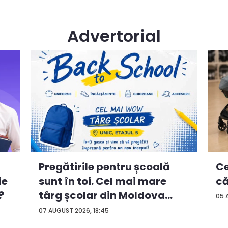
Advertorial
Ce
Pregătirile pentru școală
ie
că
sunt în toi. Cel mai mare
?
târg școlar din Moldova
05 
con...
07 AUGUST 2026, 18:45