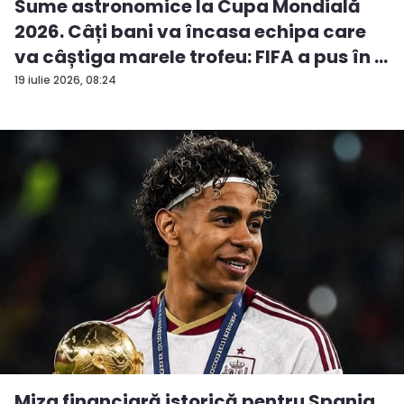
Sume astronomice la Cupa Mondială
2026. Câți bani va încasa echipa care
va câștiga marele trofeu: FIFA a pus în ...
19 iulie 2026, 08:24
Miza financiară istorică pentru Spania.