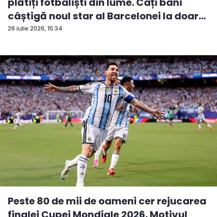
plătiți fotbaliști din lume. Câți bani
câștigă noul star al Barcelonei la doar...
26 iulie 2026, 15:34
Peste 80 de mii de oameni cer rejucarea
finalei Cupei Mondiale 2026. Motivul