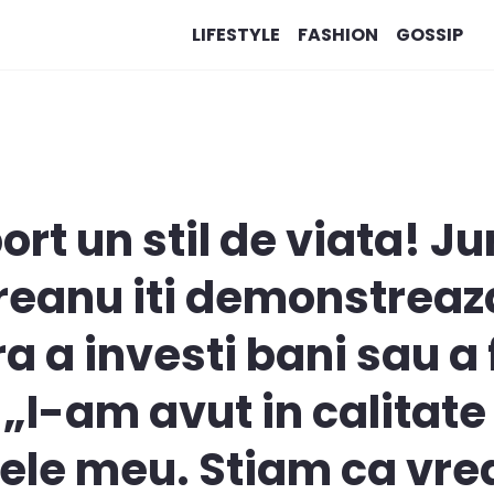
LIFESTYLE
FASHION
GOSSIP
ort un stil de viata! Ju
reanu iti demonstreaza
ra a investi bani sau a
: „I-am avut in calitat
atele meu. Stiam ca vre