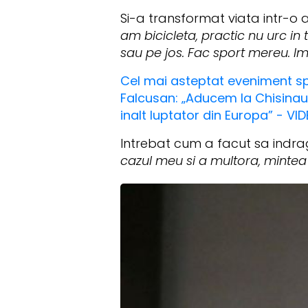
Si-a transformat viata intr-o 
am bicicleta, practic nu urc in
sau pe jos. Fac sport mereu. Imi
Cel mai asteptat eveniment spor
Falcusan: „Aducem la Chisinau 
inalt luptator din Europa” - VI
Intrebat cum a facut sa indrag
cazul meu si a multora, mintea