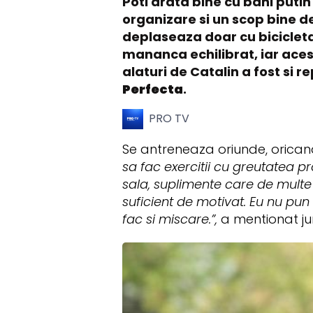
Poti arata bine cu bani putin 
organizare si un scop bine d
deplaseaza doar cu bicicleta,
mananca echilibrat, iar acest
alaturi de Catalin a fost si r
Perfecta
.
PRO TV
Se antreneaza oriunde, oricand,
sa fac exercitii cu greutatea pr
sala, suplimente care de multe 
suficient de motivat. Eu nu p
fac si miscare.”,
a mentionat jur