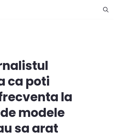
rnalistul
 ca poti
 frecventa la
e de modele
au sa arat