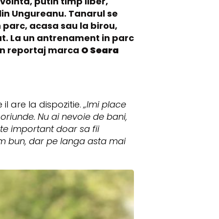
vointa, putin timp liber,
alin Ungureanu. Tanarul se
 parc, acasa sau la birou,
iat. La un antrenament in parc
r-un reportaj marca
O Seara
l are la dispozitie.
„Imi place
i oriunde. Nu ai nevoie de bani,
te important doar sa fii
sm bun, dar pe langa asta mai