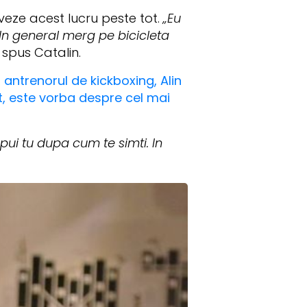
veze acest lucru peste tot.
„Eu
 In general merg pe bicicleta
 spus Catalin.
 antrenorul de kickboxing, Alin
t, este vorba despre cel mai
pui tu dupa cum te simti. In