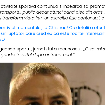
activitate sportiva contiunua si incearca sa promo
 transportul public decat atunci cand plec din oras.
 transform viata intr-un exercitiu fizic contunuu.”,
a
tiv al momentului, la Chisinau! Ce detalii a oferit
un luptator care cred eu ca este foarte interesan
DEO
easca sportul, jurnalistul a recunoscut:
„O sa-mi s
 gandeste altfel dupa antrenament.”