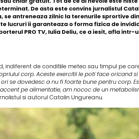
sau chiar gratuit. Tot de ce ai nevoie este niste 
eterminat. De asta este convins jurnalistul Cat
 se antreneaza zilnic la terenurile sprortive din
e lucruri ii garanteaza o forma fizica de invid
eporterul PRO TV, Iulia Deliu, ce a iesit, afla int
 indiferent de conditiile meteo sau timpul pe care i
opriului corp. Aceste exercitii le poti face oricand s
ori se dovedesc a nu fi foarte bune pentru corp. Es
un accent pe alimentatie, am nococ de un metaboli
nalistul si autorul Catalin Ungureanu.