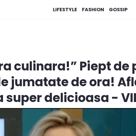
LIFESTYLE
FASHION
GOSSIP
 culinara!” Piept de 
de jumatate de ora! Afl
a super delicioasa - V