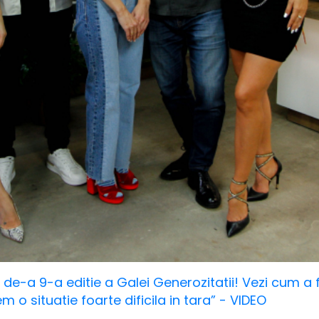
de-a 9-a editie a Galei Generozitatii! Vezi cum a
 o situatie foarte dificila in tara” - VIDEO