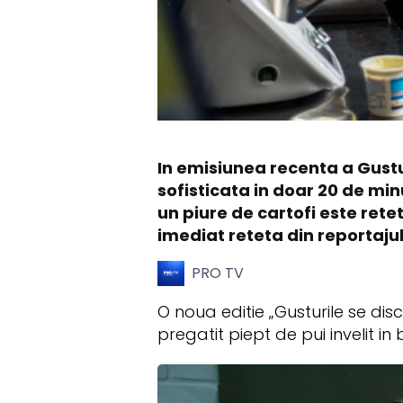
In emisiunea recenta a Gustu
sofisticata in doar 20 de min
un piure de cartofi este rete
imediat reteta din reportaj
PRO TV
O noua editie „Gusturile se di
pregatit piept de pui invelit in