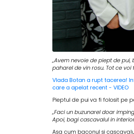
„Avem nevoie de piept de pui, b
paharel de vin rosu. Tot ce voi 
Vlada Botan a rupt tacerea! I
care a apelat recent - VIDEO
Pieptul de pui va fi folosit p
„Faci un buzunarel doar impingan
Apoi, bagi cascavalul in interio
Asa cum baconul si cascavalul