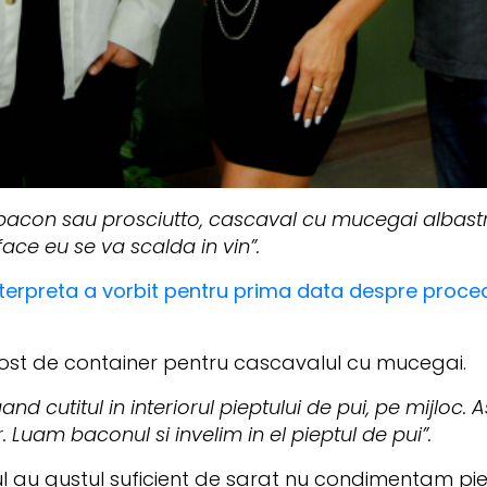
acon sau prosciutto, cascaval cu mucegai albastru 
face eu se va scalda in vin”.
nterpreta a vorbit pentru prima data despre proced
e post de container pentru cascavalul cu mucegai.
d cutitul in interiorul pieptului de pui, pe mijloc.
r. Luam baconul si invelim in el pieptul de pui”.
 au gustul suficient de sarat nu condimentam pi