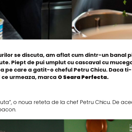
rilor se discuta, am aflat cum dintr-un banal p
ute. Piept de pui umplut cu cascaval cu mucegai
ta pe care a gatit-o cheful Petru Chicu. Daca ti
ul ce urmeaza, marca
O Seara Perfecta.
scuta”, o noua reteta de la chef Petru Chicu. De a
 bacon.