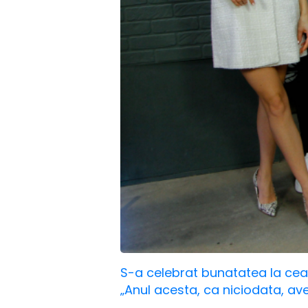
S-a celebrat bunatatea la cea 
„Anul acesta, ca niciodata, avem