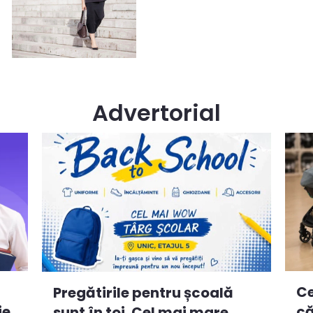
Advertorial
Ce
Pregătirile pentru școală
ie
că
sunt în toi. Cel mai mare