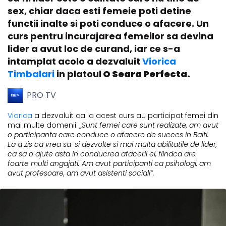
sex, chiar daca esti femeie poti detine
functii inalte si poti conduce o afacere. Un
curs pentru incurajarea femeilor sa devina
lider a avut loc de curand, iar ce s-a
intamplat acolo a dezvaluit
Viorica
Timbalari
in platoul
O Seara Perfecta.
PRO TV
Viorica
a dezvaluit ca la acest curs au participat femei din
mai multe domenii:
„Sunt femei care sunt realizate, am avut
o participanta care conduce o afacere de succes in Balti.
Ea a zis ca vrea sa-si dezvolte si mai multa abilitatile de lider,
ca sa o ajute asta in conducrea afacerii ei, fiindca are
foarte multi angajati. Am avut participanti ca psihologi, am
avut profesoare, am avut asistenti sociali”.