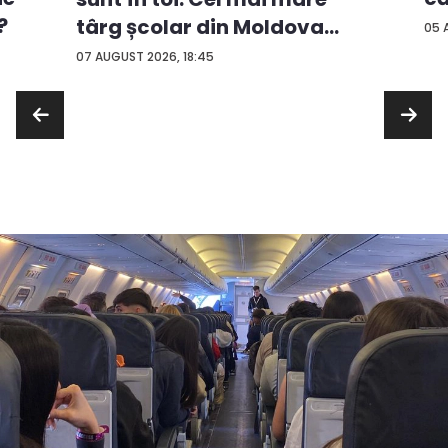
?
târg școlar din Moldova
05 
con...
07 AUGUST 2026, 18:45