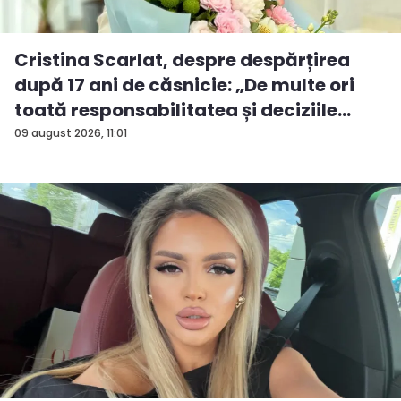
Cristina Scarlat, despre despărțirea
după 17 ani de căsnicie: „De multe ori
toată responsabilitatea și deciziile
erau...
09 august 2026, 11:01