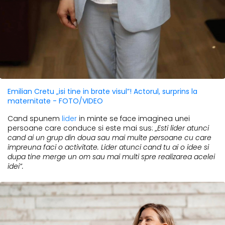
Emilian Cretu „isi tine in brate visul”! Actorul, surprins la
maternitate - FOTO/VIDEO
Cand spunem
lider
in minte se face imaginea unei
persoane care conduce si este mai sus:
„Esti lider atunci
cand ai un grup din doua sau mai multe persoane cu care
impreuna faci o activitate. Lider atunci cand tu ai o idee si
dupa tine merge un om sau mai multi spre realizarea acelei
idei”.