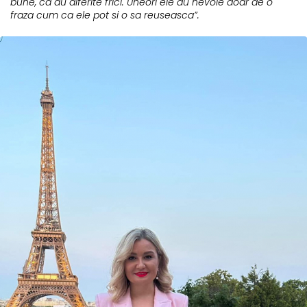
bune, ca au diferite frici. Uneori ele au nevoie doar de o
fraza cum ca ele pot si o sa reuseasca”.