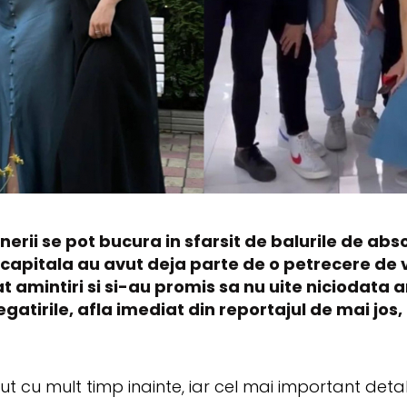
rii se pot bucura in sfarsit de balurile de absolvi
apitala au avut deja parte de o petrecere de vis.
amintiri si si-au promis sa nu uite niciodata an
regatirile, afla imediat din reportajul de mai jo
ut cu mult timp inainte, iar cel mai important deta