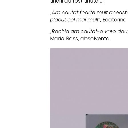
tinerii au fost tinutele.
„Am cautat foarte mult aceast
placut cel mai mult”,
Ecaterina
„Rochia am cautat-o vreo doua 
Maria Bass, absolventa.