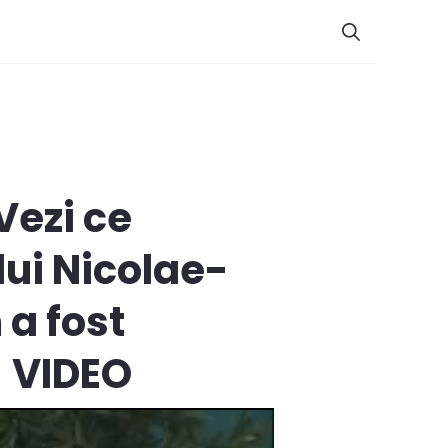
Vezi ce
lui Nicolae-
 a fost
- VIDEO