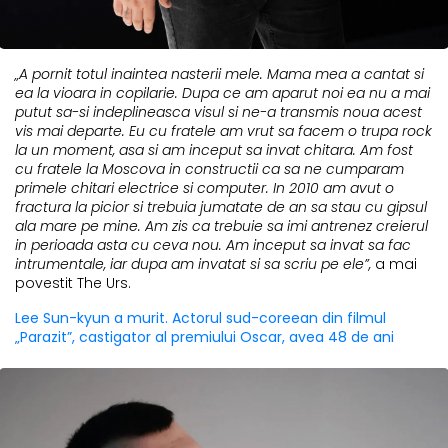
„A pornit totul inaintea nasterii mele. Mama mea a cantat si
ea la vioara in copilarie. Dupa ce am aparut noi ea nu a mai
putut sa-si indeplineasca visul si ne-a transmis noua acest
vis mai departe. Eu cu fratele am vrut sa facem o trupa rock
la un moment, asa si am inceput sa invat chitara. Am fost
cu fratele la Moscova in constructii ca sa ne cumparam
primele chitari electrice si computer. In 2010 am avut o
fractura la picior si trebuia jumatate de an sa stau cu gipsul
ala mare pe mine. Am zis ca trebuie sa imi antrenez creierul
in perioada asta cu ceva nou. Am inceput sa invat sa fac
intrumentale, iar dupa am invatat si sa scriu pe ele”,
a mai
povestit The Urs.
Lee Sun-kyun a murit. Actorul sud-coreean din filmul
„Parazit”, castigator al premiului Oscar, avea 48 de ani