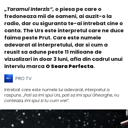
„Taramul Interzis”,
o piesa pe care o
fredoneaza mii de oameni, ai auzit-o la
radio, dar cu siguranta te-ai intrebat cine o
canta. The Urs este interpretul care ne duce
faima peste Prut. Care este numele
adevarat al interpretului, dar si cum a
reusit sa adune peste 11 milioane de
vizualizari in doar 3 luni, afla din cadrul unui
interviu marca
O Seara Perfecta
.
PRO TV
Intrebat care este numele lui adevarat, interpretul a
raspuns:
„Poti sa imi spui Urs, poti sa imi spui Gheorghe, nu
conteaza, imi spui si tu cum vrei”.