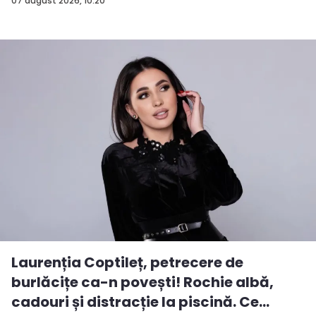
rezu...
07 august 2026, 10:20
Laurenția Coptileț, petrecere de
burlăcițe ca-n povești! Rochie albă,
cadouri și distracție la piscină. Ce