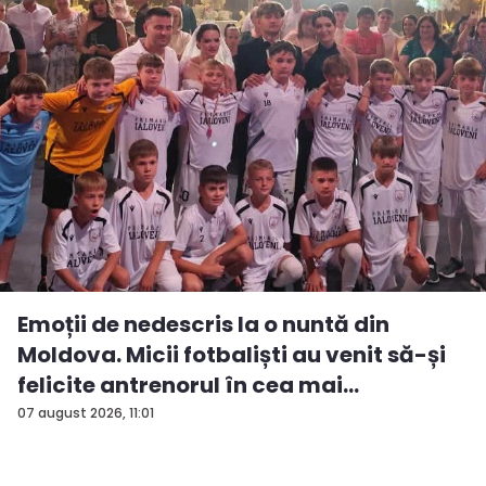
Emoții de nedescris la o nuntă din
Moldova. Micii fotbaliști au venit să-și
felicite antrenorul în cea mai
importan...
07 august 2026, 11:01