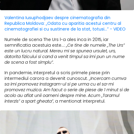
Valentina Iusuphodjaev despre cinematografia din
Republica Moldova: „Odata cu aparitia acestui centru al
cinematografiei si cu sustinere de la stat, totusi...” - VIDEO
Numele de scena The Urs l-a ales inca in 2015, iar
semnificatia acestuia este...:
„Ce tine de numele „The Urs”
este un lucru natural. Mereu mi se spunea ursulet, urs,
datorita fizicului si cand a venit timpul sa imi pun un nume
de scena a fost simplu”.
In pandemie, interpretul a scris primele piese prin
intermediul carora a devenit cunoscut.
„Incercam cumva
sa imi promovez Instagram-ul si pe urma cu el sa-mi
promovez muzica. Am facut o serie de piese de 1 minut si de
acolo au aflat unii oameni despre mine. Acum „Taramul
interzis” a spart gheata”,
a mentionat interpretul.