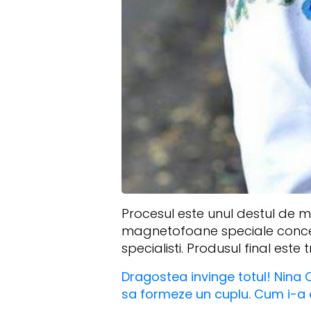
Procesul este unul destul de m
magnetofoane speciale concect
specialisti. Produsul final este
Dragostea invinge totul! Nina C
sa formeze un cuplu. Cum i-a da