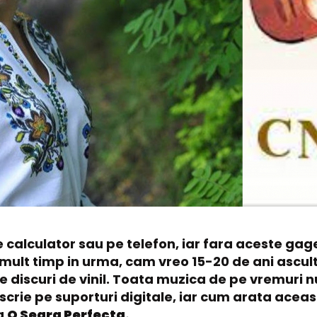
pe calculator sau pe telefon, iar fara aceste ga
e mult timp in urma, cam vreo 15-20 de ani ascu
e discuri de vinil. Toata muzica de pe vremuri 
transcrie pe suporturi digitale, iar cum arata 
a
O Seara Perfecta.