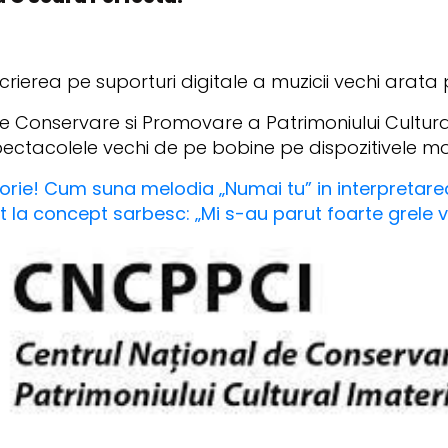
crierea pe suporturi digitale a muzicii vechi arata
 de Conservare si Promovare a Patrimoniului Cultura
 spectacolele vechi de pe bobine pe dispozitivele m
torie! Cum suna melodia „Numai tu” in interpretarea
la concept sarbesc: „Mi s-au parut foarte grele ver