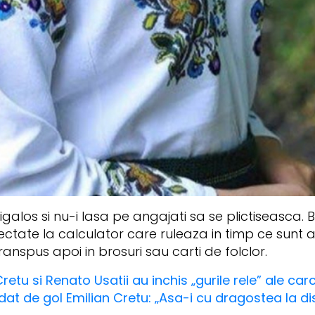
igalos si nu-i lasa pe angajati sa se plictiseasca.
ate la calculator care ruleaza in timp ce sunt as
 transpus apoi in brosuri sau carti de folclor.
retu si Renato Usatii au inchis „gurile rele” ale car
t de gol Emilian Cretu: „Asa-i cu dragostea la dist