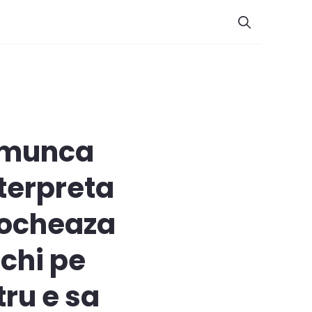
a munca
nterpreta
stocheaza
echi pe
ru e sa