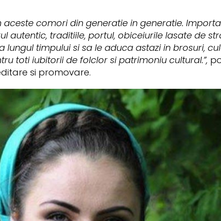
 aceste comori din generatie in generatie. Import
 autentic, traditiile, portul, obiceiurile lasate de st
 lungul timpului si sa le aduca astazi in brosuri, cu
u toti iubitorii de folclor si patrimoniu cultural.”,
pov
editare si promovare.