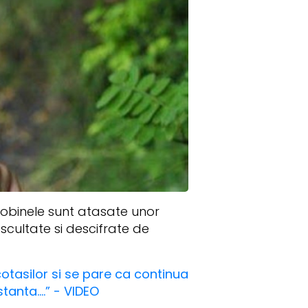
 Bobinele sunt atasate unor
cultate si descifrate de
cotasilor si se pare ca continua
anta....” - VIDEO