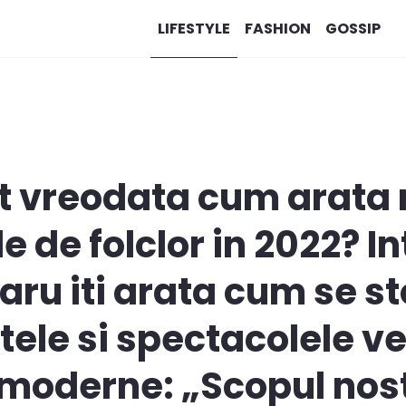
LIFESTYLE
FASHION
GOSSIP
at vreodata cum arat
e de folclor in 2022? I
aru iti arata cum se 
xtele si spectacolele v
 moderne: „Scopul nost