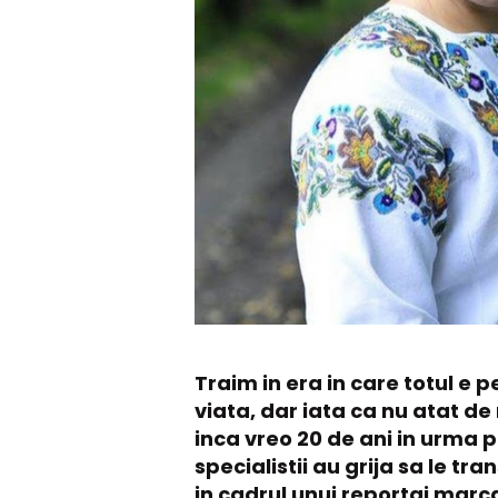
Traim in era in care totul e 
viata, dar iata ca nu atat d
inca vreo 20 de ani in urma p
specialistii au grija sa le 
in cadrul unui reportaj marc