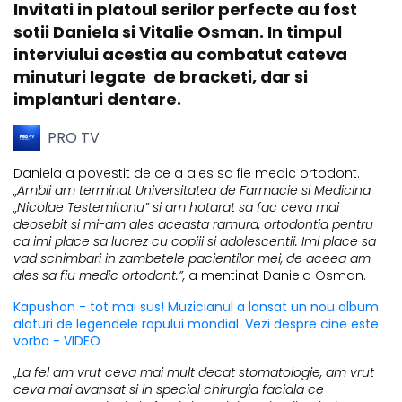
Invitati in platoul serilor perfecte au fost
sotii Daniela si Vitalie Osman. In timpul
interviului acestia au combatut cateva
minuturi legate de bracketi, dar si
implanturi dentare.
PRO TV
Daniela a povestit de ce a ales sa fie medic ortodont.
„Ambii am terminat Universitatea de Farmacie si Medicina
„Nicolae Testemitanu” si am hotarat sa fac ceva mai
deosebit si mi-am ales aceasta ramura, ortodontia pentru
ca imi place sa lucrez cu copiii si adolescentii. Imi place sa
vad schimbari in zambetele pacientilor mei, de aceea am
ales sa fiu medic ortodont.”,
a mentinat Daniela Osman.
Kapushon - tot mai sus! Muzicianul a lansat un nou album
alaturi de legendele rapului mondial. Vezi despre cine este
vorba - VIDEO
„La fel am vrut ceva mai mult decat stomatologie, am vrut
ceva mai avansat si in special chirurgia faciala ce