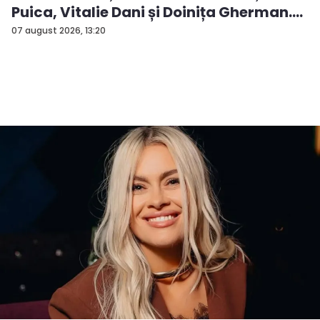
Puica, Vitalie Dani și Doinița Gherman.
P...
07 august 2026, 13:20