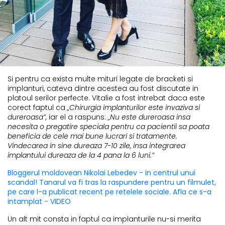
Si pentru ca exista multe mituri legate de bracketi si
implanturi, cateva dintre acestea au fost discutate in
platoul serilor perfecte. Vitalie a fost intrebat daca este
corect faptul ca
„Chirurgia implanturilor este invaziva si
dureroasa”,
iar el a raspuns:
„Nu este dureroasa insa
necesita o pregatire speciala pentru ca pacientii sa poata
beneficia de cele mai bune lucrari si tratamente.
Vindecarea in sine dureaza 7-10 zile, insa integrarea
implantului dureaza de la 4 pana la 6 luni.”
Bloggerul moldovean Nikolai Lebedev - in centrul unui
scandal! Tanarul va fi tras la raspundere pentru un filmulet,
pe care l-a publicat recent pe retelele sociale. Afla ce s-a
intamplat - VIDEO
Un alt mit consta in faptul ca implanturile nu-si merita