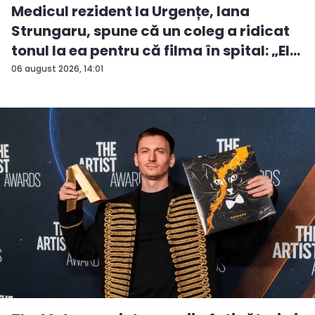
Medicul rezident la Urgențe, Iana
Strungaru, spune că un coleg a ridicat
tonul la ea pentru că filma în spital: „El
a...
06 august 2026, 14:01