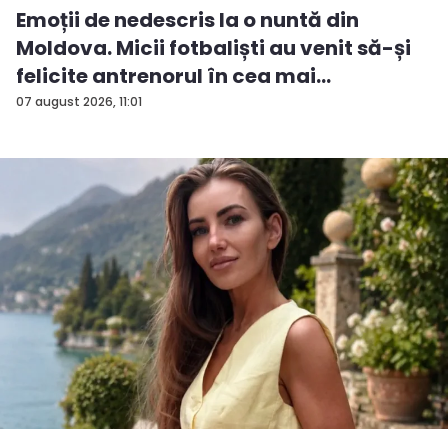
Emoții de nedescris la o nuntă din
Moldova. Micii fotbaliști au venit să-și
felicite antrenorul în cea mai
importan...
07 august 2026, 11:01