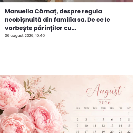
Manuella Cârnaț, despre regula
neobișnuită din familia sa. De ce le
vorbește părinților cu
„dumneavoastră...
06 august 2026, 10:40