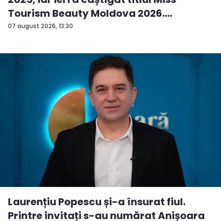
Tourism Beauty Moldova 2026.
Andreea...
07 august 2026, 13:30
Laurențiu Popescu și-a însurat fiul.
Printre invitați s-au numărat Anișoara