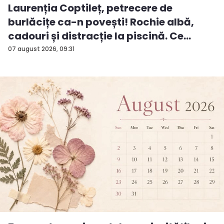
Laurenția Coptileț, petrecere de
burlăcițe ca-n povești! Rochie albă,
cadouri și distracție la piscină. Ce
surp...
07 august 2026, 09:31