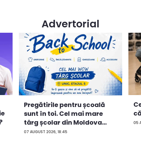
Advertorial
Ce
Pregătirile pentru școală
ie
că
sunt în toi. Cel mai mare
?
târg școlar din Moldova
05 
con...
07 AUGUST 2026, 18:45