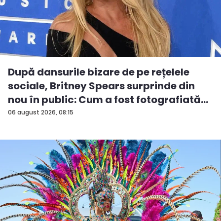
După dansurile bizare de pe rețelele
sociale, Britney Spears surprinde din
nou în public: Cum a fost fotografiată
î...
06 august 2026, 08:15