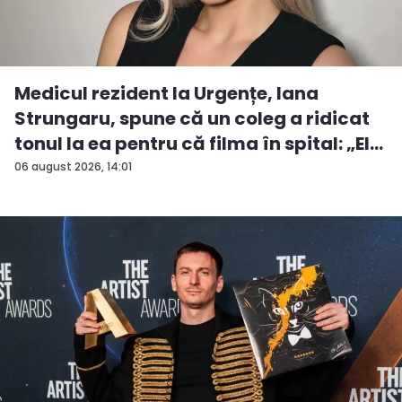
Medicul rezident la Urgențe, Iana
Strungaru, spune că un coleg a ridicat
tonul la ea pentru că filma în spital: „El
a...
06 august 2026, 14:01