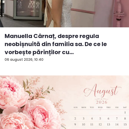
Manuella Cârnaț, despre regula
neobișnuită din familia sa. De ce le
vorbește părinților cu
„dumneavoastră...
06 august 2026, 10:40