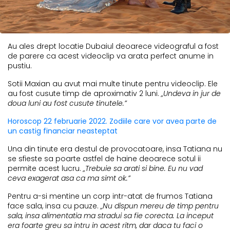
Au ales drept locatie Dubaiul deoarece videograful a fost
de parere ca acest videoclip va arata perfect anume in
pustiu.
Sotii Maxian au avut mai multe tinute pentru videoclip. Ele
au fost cusute timp de aproximativ 2 luni.
„Undeva in jur de
doua luni au fost cusute tinutele.”
Horoscop 22 februarie 2022. Zodiile care vor avea parte de
un castig financiar neasteptat
Una din tinute era destul de provocatoare, insa Tatiana nu
se sfieste sa poarte astfel de haine deoarece sotul ii
permite acest lucru.
„Trebuie sa arati si bine. Eu nu vad
ceva exagerat asa ca ma simt ok.”
Pentru a-si mentine un corp intr-atat de frumos Tatiana
face sala, insa cu pauze.
„Nu dispun mereu de timp pentru
sala, insa alimentatia ma stradui sa fie corecta. La inceput
era foarte greu sa intru in acest ritm, dar daca tu faci o