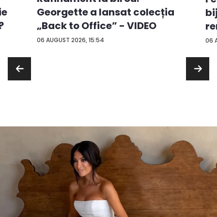
ie
Georgette a lansat colecția
bi
?
„Back to Office” - VIDEO
re
...
06 AUGUST 2026, 15:54
06 