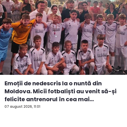
Emoții de nedescris la o nuntă din
Moldova. Micii fotbaliști au venit să-și
felicite antrenorul în cea mai
importan...
07 august 2026, 11:01