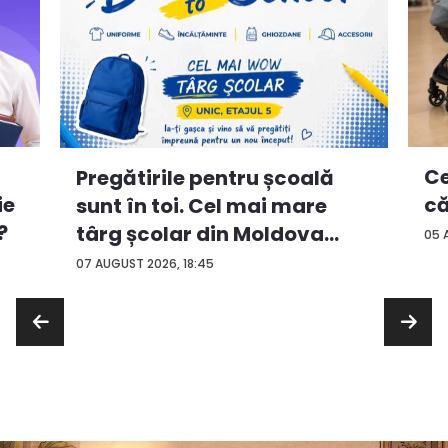
Ce
Pregătirile pentru școală
ie
că
sunt în toi. Cel mai mare
?
târg școlar din Moldova
05 
con...
07 AUGUST 2026, 18:45