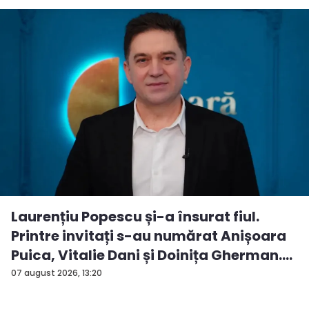
Laurențiu Popescu și-a însurat fiul.
Printre invitați s-au numărat Anișoara
Puica, Vitalie Dani și Doinița Gherman.
P...
07 august 2026, 13:20