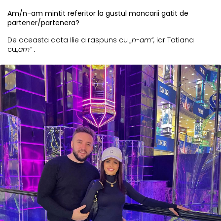
Am/n-am mintit referitor la gustul mancarii gatit de
partener/partenera?
De aceasta data Ilie a raspuns cu
„n-am”,
iar Tatiana
cu
„am” .