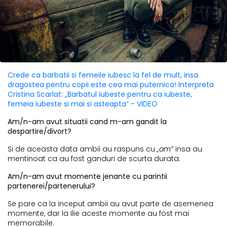
Crede ca barbatii si femeile iubesc la fel de mult, insa
dragostea pentru copii este cea mai puternica! Interpreta
Cristina Scarlat: „Barbatul iubeste pentru ca iubeste,
femeia iubeste si mai si asteapta” - VIDEO
Am/n-am avut situatii cand m-am gandit la
despartire/divort?
Si de aceasta data ambii au raspuns cu
„am”
insa au
mentinoat ca au fost ganduri de scurta durata.
Am/n-am avut momente jenante cu parintii
partenerei/partenerului?
Se pare ca la inceput ambii au avut parte de asemenea
momente, dar la Ilie aceste momente au fost mai
memorabile.