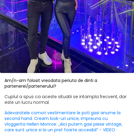
Am/n-am folosit vreodata periuta de dinti a
partenerei/partenerului?
Cuplul a spus ca aceste situatii se intampla frecvent, dar
este un lucru normal.
Adevaratele comori vestimentare le poti gasi anume la
second hand. Cream look-uri unice, impreuna cu
vloggerita Hellen Monroe: „Aici putem gasi piese vintage,
care sunt unice si la un pret foarte accesibil” - VIDEO