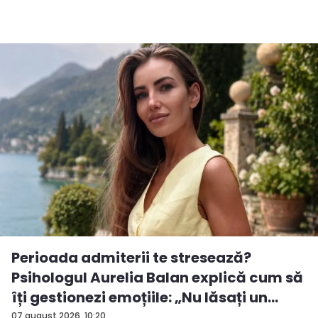
Perioada admiterii te stresează?
Psihologul Aurelia Balan explică cum să
îți gestionezi emoțiile: „Nu lăsați un
rezu...
07 august 2026, 10:20