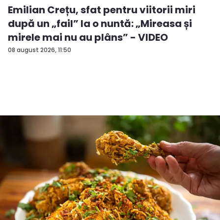
Emilian Crețu, sfat pentru viitorii miri
după un „fail” la o nuntă: „Mireasa și
mirele mai nu au plâns” - VIDEO
08 august 2026, 11:50