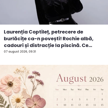
Laurenția Coptileț, petrecere de
burlăcițe ca-n povești! Rochie albă,
cadouri și distracție la piscină. Ce
surp...
07 august 2026, 09:31