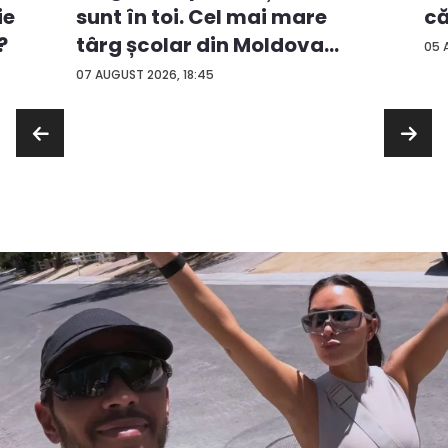
ie
că
sunt în toi. Cel mai mare
?
târg școlar din Moldova
05 
con...
07 AUGUST 2026, 18:45