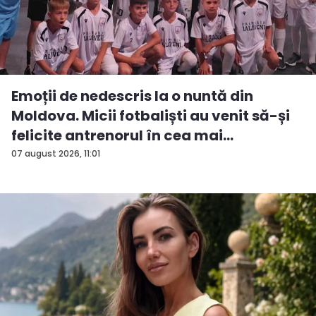
Emoții de nedescris la o nuntă din
Moldova. Micii fotbaliști au venit să-și
felicite antrenorul în cea mai
importan...
07 august 2026, 11:01