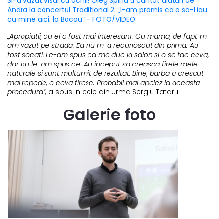
Si-a vazut visul cu ochii! Oleg Spinu a cantat alaturi de
Andra la concertul Traditional 2: „I-am promis ca o sa-l iau
cu mine aici, la Bacau” - FOTO/VIDEO
„Apropiatii, cu ei a fost mai interesant. Cu mama, de fapt, m-
am vazut pe strada. Ea nu m-a recunoscut din prima. Au
fost socati. Le-am spus ca ma duc la salon si o sa fac ceva,
dar nu le-am spus ce. Au inceput sa creasca firele mele
naturale si sunt multumit de rezultat. Bine, barba a crescut
mai repede, e ceva firesc. Probabil mai apelez la aceasta
procedura”,
a spus in cele din urma Sergiu Tataru.
Galerie foto