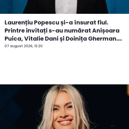
Laurențiu Popescu și-a însurat fiul.
Printre invitați s-au numărat Anișoara
Puica, Vitalie Dani și Doinița Gherman.
P...
07 august 2026, 13:20