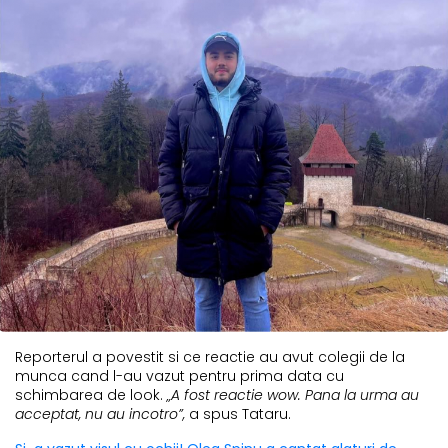
Reporterul a povestit si ce reactie au avut colegii de la
munca cand l-au vazut pentru prima data cu
schimbarea de look.
„A fost reactie wow. Pana la urma au
acceptat, nu au incotro”,
a spus Tataru.