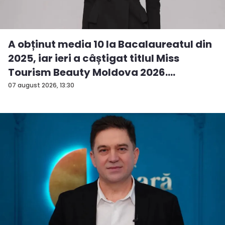
A obținut media 10 la Bacalaureatul din
2025, iar ieri a câștigat titlul Miss
Tourism Beauty Moldova 2026.
Andreea...
07 august 2026, 13:30