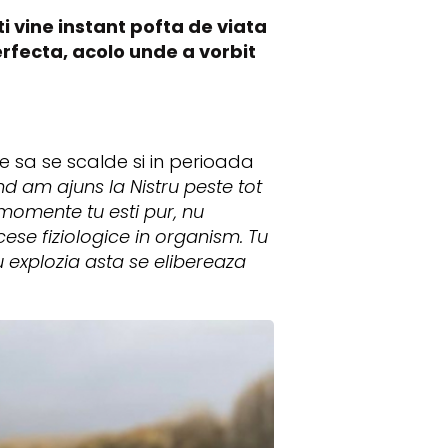
iti vine instant pofta de viata
erfecta, acolo unde a vorbit
 sa se scalde si in perioada
d am ajuns la Nistru peste tot
sa momente tu esti pur, nu
cese fiziologice in organism. Tu
u explozia asta se elibereaza