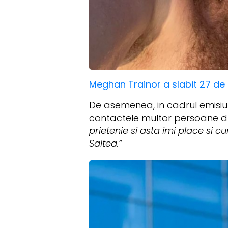
Meghan Trainor a slabit 27 d
De asemenea, in cadrul emisiuni
contactele multor persoane d
prietenie si asta imi place s
Saltea.”