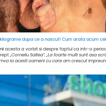
e kilograme dupa ce a nascut! Cum arata acum ce
i acesta a vorbit si despre faptul ca intr-o perioa
rept
„Corneliu Saltea”. „La foarte multi sunt asa scris
i cumva la acesti oameni cu care am crescut impre