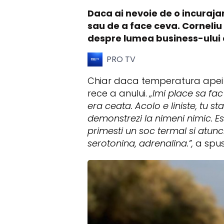
Daca ai nevoie de o incurajare 
sau de a face ceva. Corneliu 
despre lumea business-ului 
PRO TV
Chiar daca temperatura apei e
rece a anului.
„Imi place sa fac
era ceata. Acolo e liniste, tu st
demonstrezi la nimeni nimic. Es
primesti un soc termal si atunc
serotonina, adrenalina.”,
a spus