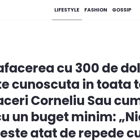
LIFESTYLE
FASHION
GOSSIP
afacerea cu 300 de dola
te cunoscuta in toata t
aceri Corneliu Sau cum
u un buget minim: „Nic
este atat de repede c