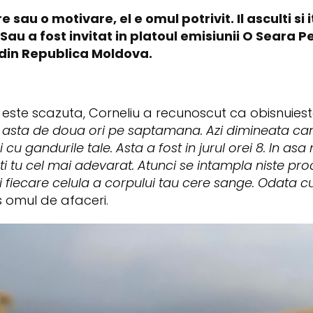
sau o motivare, el e omul potrivit. Il asculti si 
Sau a fost invitat in platoul emisiunii O Seara P
din Republica Moldova.
ste scazuta, Corneliu a recunoscut ca obisnuieste
 asta de doua ori pe saptamana. Azi dimineata can
ai cu gandurile tale. Asta a fost in jurul orei 8. In a
ti tu cel mai adevarat. Atunci se intampla niste pro
i fiecare celula a corpului tau cere sange. Odata c
 omul de afaceri.