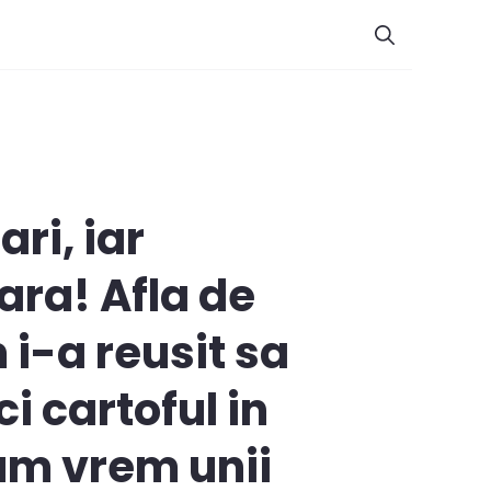
ri, iar
ara! Afla de
 i-a reusit sa
i cartoful in
um vrem unii