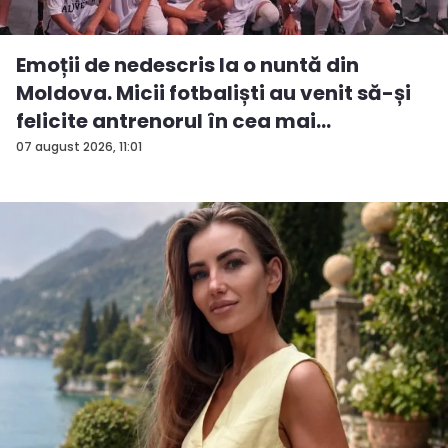
Emoții de nedescris la o nuntă din
Moldova. Micii fotbaliști au venit să-și
felicite antrenorul în cea mai
importan...
07 august 2026, 11:01