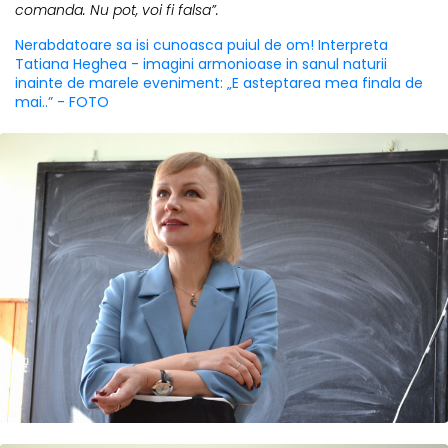
comanda. Nu pot, voi fi falsa”.
Nerabdatoare sa isi cunoasca puiul de om! Interpreta
Tatiana Heghea - imagini armonioase in sanul naturii
inainte de marele eveniment: „E asteptarea mea finala de
mai..” - FOTO