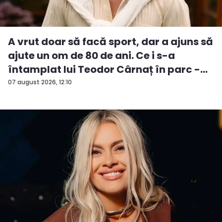
A vrut doar să facă sport, dar a ajuns să
ajute un om de 80 de ani. Ce i s-a
întamplat lui Teodor Cârnaț în parc -
V...
07 august 2026, 12:10