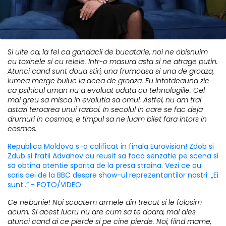
Si uite ca, la fel ca gandacii de bucatarie, noi ne obisnuim
cu toxinele si cu relele. Intr-o masura asta si ne atrage putin.
Atunci cand sunt doua stiri, una frumoasa si una de groaza,
lumea merge buluc la acea de groaza. Eu intotdeauna zic
ca psihicul uman nu a evoluat odata cu tehnologiile. Cel
mai greu sa misca in evolutia sa omul. Astfel, nu am trai
astazi teroarea unui razboi. In secolul in care se fac deja
drumuri in cosmos, e timpul sa ne luam bilet fara intors in
cosmos.
Republica Moldova s-a calificat in finala Eurovision! Zdob si
Zdub si fratii Advahov au reusit sa faca senzatie pe scena si
sa obtina atentie sporita de la presa straina. Vezi ce au
scris cei de la BBC despre show-ul reprezentantilor nostri: „Ei
sunt..” - FOTO/VIDEO
Ce nebunie! Noi scoatem armele din trecut si le folosim
acum. Si acest lucru nu are cum sa te doara, mai ales
atunci cand ai ce pierde si pe cine pierde. Noi, fiind mame,