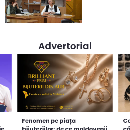
Advertorial
Ce
Fenomen pe piața
ie
că
bijuteriilor: de ce moldovenii