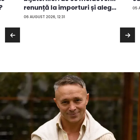
?
renunță la importuri și aleg
05 
...
06 AUGUST 2026, 12:31