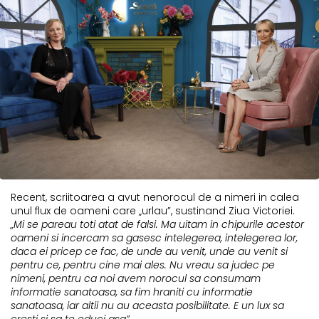
Recent, scriitoarea a avut nenorocul de a nimeri in calea
unul flux de oameni care „urlau”, sustinand Ziua Victoriei.
„Mi se pareau toti atat de falsi. Ma uitam in chipurile acestor
oameni si incercam sa gasesc intelegerea, intelegerea lor,
daca ei pricep ce fac, de unde au venit, unde au venit si
pentru ce, pentru cine mai ales. Nu vreau sa judec pe
nimeni, pentru ca noi avem norocul sa consumam
informatie sanatoasa, sa fim hraniti cu informatie
sanatoasa, iar altii nu au aceasta posibilitate. E un lux sa
cresti si sa te educi asa”.