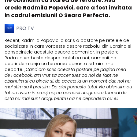
crede Radmila Popovici, care a fost invitata
in cadrul emisiunii O Seara Perfecta.
PRO TV
Recent, Radmila Popovici a scris o postare pe retelele de
socializare in care vorbeste despre razboiul din Ucraina si
consecintele acestuia asupra oamenilor. In postare,
Radmila vorbeste despre faptul ca noi, oamenii, ne
deprindem deja cu teroarea aceasta si traim mai
departe.
„Cand am scris aceasta postare pe pagina mea
de Facebook, am vrut sa accentuez ca noi de fapt ne
obisnuim si cu binele si, de aceea, la un moment dat, noi nu
mai stim sa il pretuim. De aici porneste totul. Ne obisnuim cu
tot ce avem in preajma, cu oamenii dragi, care tocmai de
asta nu mai sunt dragi, pentru ca ne deprindem cu ei.