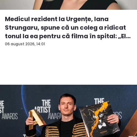
Medicul rezident la Urgențe, Iana
Strungaru, spune că un coleg a ridicat
tonul la ea pentru că filma în spital: „El
a...
06 august 2026, 14:01