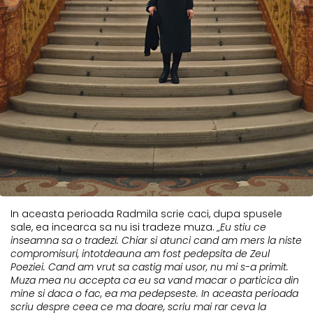
In aceasta perioada Radmila scrie caci, dupa spusele
sale, ea incearca sa nu isi tradeze muza.
„Eu stiu ce
inseamna sa o tradezi. Chiar si atunci cand am mers la niste
compromisuri, intotdeauna am fost pedepsita de Zeul
Poeziei. Cand am vrut sa castig mai usor, nu mi s-a primit.
Muza mea nu accepta ca eu sa vand macar o particica din
mine si daca o fac, ea ma pedepseste. In aceasta perioada
scriu despre ceea ce ma doare, scriu mai rar ceva la