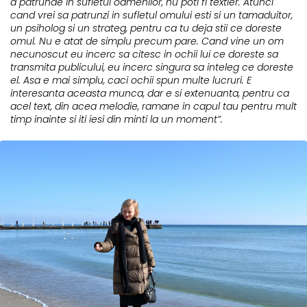
a patrunde in sufletul oamenilor, nu poti fi textier. Atunci
cand vrei sa patrunzi in sufletul omului esti si un tamaduitor,
un psiholog si un strateg, pentru ca tu deja stii ce doreste
omul. Nu e atat de simplu precum pare. Cand vine un om
necunoscut eu incerc sa citesc in ochii lui ce doreste sa
transmita publicului, eu incerc singura sa inteleg ce doreste
el. Asa e mai simplu, caci ochii spun multe lucruri. E
interesanta aceasta munca, dar e si extenuanta, pentru ca
acel text, din acea melodie, ramane in capul tau pentru mult
timp inainte si iti iesi din minti la un moment”.