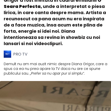
Grigor a fost invitata in cadrul emisiunii
O
Seara Perfecta,
unde a interpretat o piesa
lirica, in care canta despre mama. Artista a
recunoscut ca pana acum nu era inspirata
de a face muzica, insa acum este plina de
forta, energie si idei noi. Diana
intentioneaza sa revina in showbiz cu noi
lansari si noi videoclipuri.
PRO TV
Demult nu am mai auzit nimic despre Diana Grigor, care a
spus ca ea nu prea apare la TV daca nu are ce spune
publicului sau.
„Prefer sa nu apar pur si simplu”.