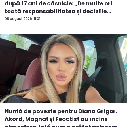
după 17 ani de căsnicie: „De multe ori
toată responsabilitatea și deciziile
erau...
09 august 2026, 11:01
Nuntă de poveste pentru Diana Grigor.
Akord, Magnat și Feoctist au încins
atmosfera. Iată cum a arătat petrecer...