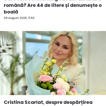
română? Are 44 de litere și denumește o
boală
09 august 2026, 11:50
Cristina Scarlat, despre despărțirea