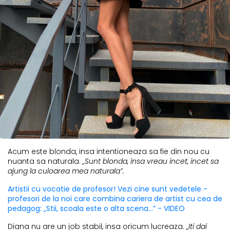
Acum este blonda, insa intentioneaza sa fie din nou cu
nuanta sa naturala.
„Sunt blonda, insa vreau incet, incet sa
ajung la culoarea mea naturala”.
Artistii cu vocatie de profesor! Vezi cine sunt vedetele -
profesori de la noi care combina cariera de artist cu cea de
pedagog: „Stii, scoala este o alta scena...” - VIDEO
Diana nu are un job stabil, insa oricum lucreaza.
„Iti dai