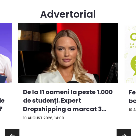
Advertorial
De la 11 oameni la peste 1.000
Fe
ie
de studenți. Expert
be
?
Dropshipping a marcat 3
10 
an...
10 AUGUST 2026, 14:00