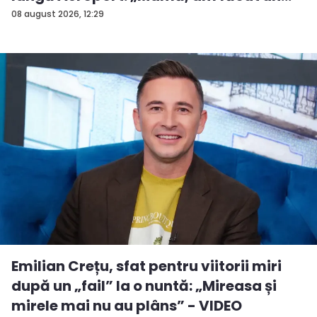
ac...
08 august 2026, 12:29
Emilian Crețu, sfat pentru viitorii miri
după un „fail” la o nuntă: „Mireasa și
mirele mai nu au plâns” - VIDEO