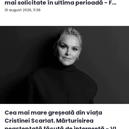
mai solicitate în ultima perioadă - F...
10 august 2026, 11:36
Cea mai mare greșeală din viața
Cristinei Scarlat. Mărturisirea
neașteptată făcută de interpretă - VI...