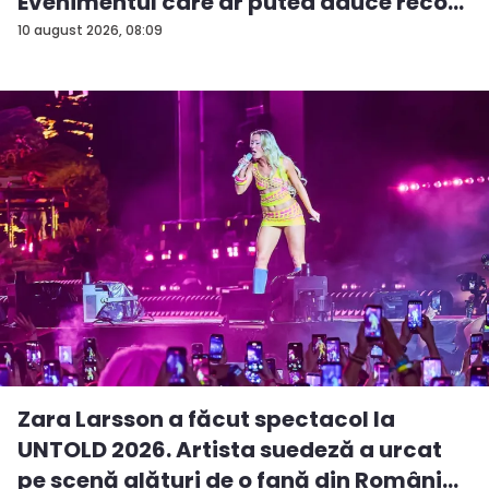
Evenimentul care ar putea aduce reco...
10 august 2026, 08:09
Zara Larsson a făcut spectacol la
UNTOLD 2026. Artista suedeză a urcat
pe scenă alături de o fană din Români...