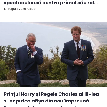
spectaculoasă pentru primul său rol
m...
10 august 2026, 08:09
Prințul Harry și Regele Charles al III-lea
s-ar putea afișa din nou împreună.