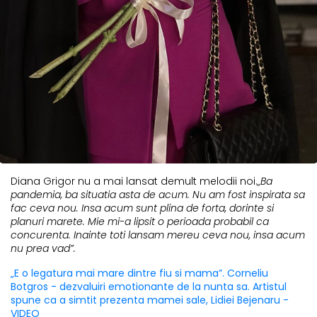
Diana Grigor nu a mai lansat demult melodii noi.
„Ba
pandemia, ba situatia asta de acum. Nu am fost inspirata sa
fac ceva nou. Insa acum sunt plina de forta, dorinte si
planuri marete. Mie mi-a lipsit o perioada probabil ca
concurenta. Inainte toti lansam mereu ceva nou, insa acum
nu prea vad”.
„E o legatura mai mare dintre fiu si mama”. Corneliu
Botgros - dezvaluiri emotionante de la nunta sa. Artistul
spune ca a simtit prezenta mamei sale, Lidiei Bejenaru -
VIDEO