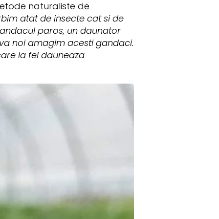
etode naturaliste de
rbim atat de insecte cat si de
gandacul paros, un daunator
mva noi amagim acesti gandaci.
are la fel dauneaza