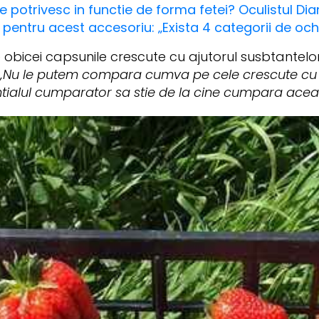
se potrivesc in functie de forma fetei? Oculistul Dian
ii pentru acest accesoriu: „Exista 4 categorii de och
e obicei capsunile crescute cu ajutorul susbtantelo
„Nu le putem compara cumva pe cele crescute cu 
ialul cumparator sa stie de la cine cumpara acea