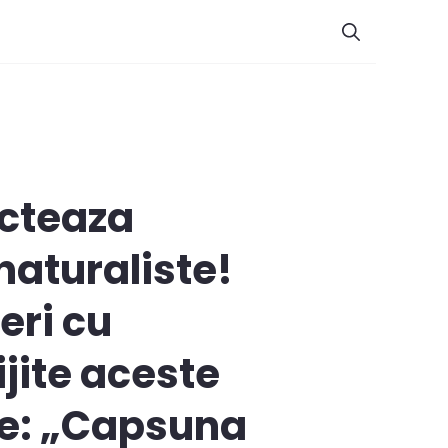
ecteaza
naturaliste!
eri cu
ijite aceste
se: „Capsuna