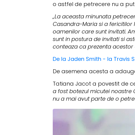
o astfel de petrecere nu a put
„La aceasta minunata petrecere 
Casandra-Maria si a fericitilor
oamenilor care sunt invitati. A
sunt in postura de invitati si 
conteaza ca prezenta acestor oa
De la Jaden Smith - la Travis S
De asemena acesta a adaug
Tatiana Jacot a povestit de c
a fost botezul micutei noastre
nu a mai avut parte de o petre