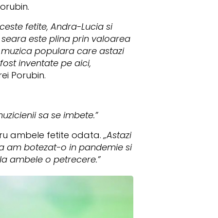
orubin.
este fetite, Andra-Lucia si
a seara este plina prin valoarea
e muzica populara care astazi
ost inventate pe aici,
ei Porubin.
zicienii sa se imbete.”
ru ambele fetite odata.
„Astazi
ia am botezat-o in pandemie si
la ambele o petrecere.”