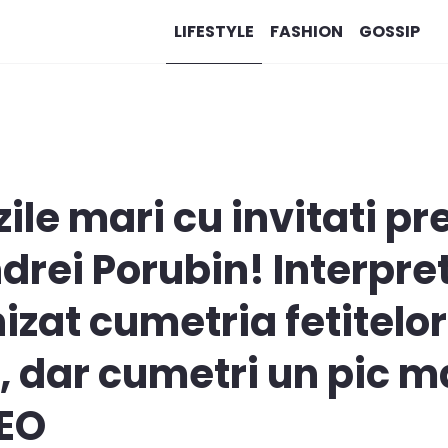
LIFESTYLE
FASHION
GOSSIP
zile mari cu invitati p
drei Porubin! Interpre
izat cumetria fetitelor
 dar cumetri un pic mai
EO