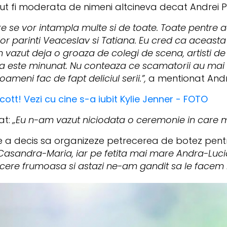
ut fi moderata de nimeni altcineva decat Andrei P
se vor intampla multe si de toate. Toate pentre ac
 lor parinti Veaceslav si Tatiana. Eu cred ca aceast
m vazut deja o groaza de colegi de scena, artisti d
asta este minunat. Nu conteaza ce scamatorii au mai f
meni fac de fapt deliciul serii.”,
a mentionat Andr
cott! Vezi cu cine s-a iubit Kylie Jenner - FOTO
at:
„Eu n-am vazut niciodata o ceremonie in care mu
e a decis sa organizeze petrecerea de botez pent
 Casandra-Maria, iar pe fetita mai mare Andra-Luc
cere frumoasa si astazi ne-am gandit sa le facem 