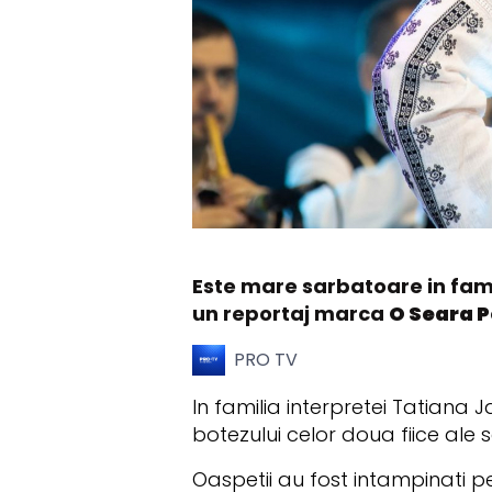
Este mare sarbatoare in fami
un reportaj marca
O Seara P
PRO TV
In familia interpretei Tatiana 
botezului celor doua fiice ale s
Oaspetii au fost intampinati p