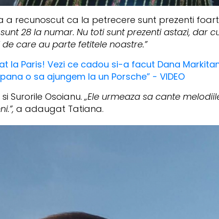
a recunoscut ca la petrecere sunt prezenti foarte
sunt 28 la numar. Nu toti sunt prezenti astazi, dar cu
 de care au parte fetitele noastre.”
at la Paris! Vezi ce cadou si-a facut Dana Markitan 
 pana o sa ajungem la un Porsche” - VIDEO
si Surorile Osoianu.
„Ele urmeaza sa cante melodiile 
i.”,
a adaugat Tatiana.