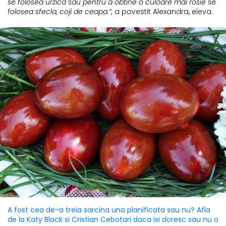
se folosea urzica sau pentru a obtine o culoare mai rosie se
folosea sfecla, coji de ceapa.”,
a povestit Alexandra, eleva.
A fost cea de-a treia sarcina una planificata sau nu? Afla
de la Katy Black si Cristian Cebotari daca isi doresc sau nu o