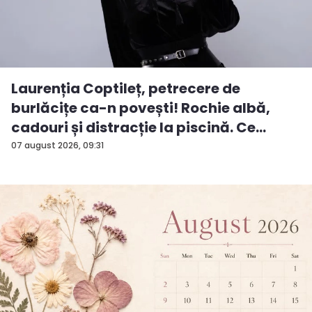
Laurenția Coptileț, petrecere de
burlăcițe ca-n povești! Rochie albă,
cadouri și distracție la piscină. Ce
surp...
07 august 2026, 09:31