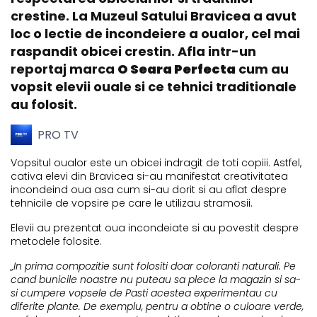
crestine. La Muzeul Satului Bravicea a avut
loc o lectie de incondeiere a oualor, cel mai
raspandit obicei crestin. Afla intr-un
reportaj marca
O Seara Perfecta
cum au
vopsit elevii ouale si ce tehnici traditionale
au folosit.
PRO TV
Vopsitul oualor este un obicei indragit de toti copiii. Astfel,
cativa elevi din Bravicea si-au manifestat creativitatea
incondeind oua asa cum si-au dorit si au aflat despre
tehnicile de vopsire pe care le utilizau stramosii.
Elevii au prezentat oua incondeiate si au povestit despre
metodele folosite.
„In prima compozitie sunt folositi doar coloranti naturali. Pe
cand bunicile noastre nu puteau sa plece la magazin si sa-
si cumpere vopsele de Pasti acestea experimentau cu
diferite plante. De exemplu, pentru a obtine o culoare verde,