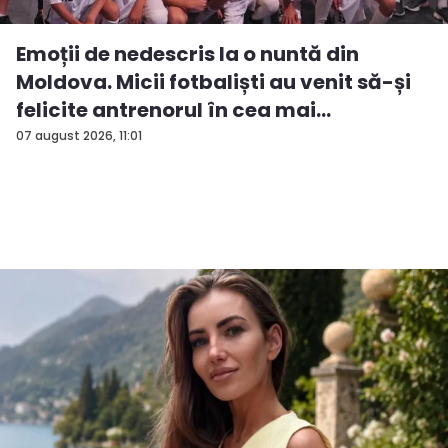
Emoții de nedescris la o nuntă din
Moldova. Micii fotbaliști au venit să-și
felicite antrenorul în cea mai
importan...
07 august 2026, 11:01