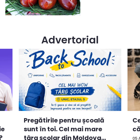
Advertorial
Ce
Pregătirile pentru școală
ie
că
sunt în toi. Cel mai mare
?
târg școlar din Moldova
05 