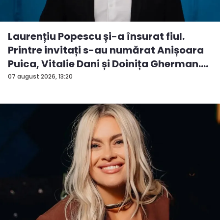
Laurențiu Popescu și-a însurat fiul.
Printre invitați s-au numărat Anișoara
Puica, Vitalie Dani și Doinița Gherman.
P...
07 august 2026, 13:20