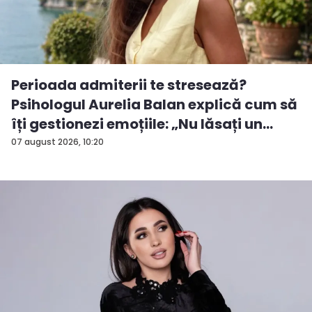
Perioada admiterii te stresează?
Psihologul Aurelia Balan explică cum să
îți gestionezi emoțiile: „Nu lăsați un
rezu...
07 august 2026, 10:20