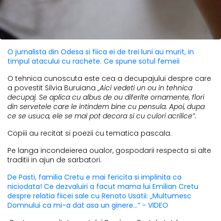
O jurnalista din Odesa si fiica ei de trei luni au murit, in
timpul atacului cu rachete. Ce spune sotul femeii
O tehnica cunoscuta este cea a decupajului despre care
a povestit Silvia Buruiana
„Aici vedeti un ou in tehnica
decupaj. Se aplica cu albus de ou diferite ornamente, flori
din servetele care le intindem bine cu pensula. Apoi, dupa
ce se usuca, ele se mai pot decora si cu culori acrilice”.
Copiii au recitat si poezii cu tematica pascala.
Pe langa incondeierea oualor, gospodarii respecta si alte
traditii in ajun de sarbatori.
De Pasti, familia Cretu e mai fericita si implinita ca
niciodata! Ce dezvaluiri a facut mama lui Emilian Cretu
despre relatia fiicei sale cu Renato Usatii: „Multumesc
Domnului ca mi-a dat asa un ginere...” - VIDEO