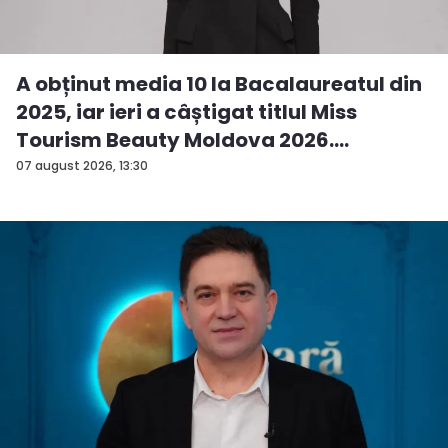
A obținut media 10 la Bacalaureatul din
2025, iar ieri a câștigat titlul Miss
Tourism Beauty Moldova 2026.
Andreea...
07 august 2026, 13:30