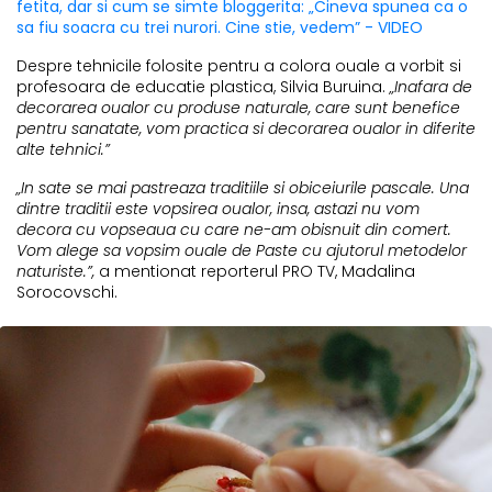
fetita, dar si cum se simte bloggerita: „Cineva spunea ca o
sa fiu soacra cu trei nurori. Cine stie, vedem” - VIDEO
Despre tehnicile folosite pentru a colora ouale a vorbit si
profesoara de educatie plastica, Silvia Buruina.
„Inafara de
decorarea oualor cu produse naturale, care sunt benefice
pentru sanatate, vom practica si decorarea oualor in diferite
alte tehnici.”
„In sate se mai pastreaza traditiile si obiceiurile pascale. Una
dintre traditii este vopsirea oualor, insa, astazi nu vom
decora cu vopseaua cu care ne-am obisnuit din comert.
Vom alege sa vopsim ouale de Paste cu ajutorul metodelor
naturiste.”,
a mentionat reporterul PRO TV, Madalina
Sorocovschi.