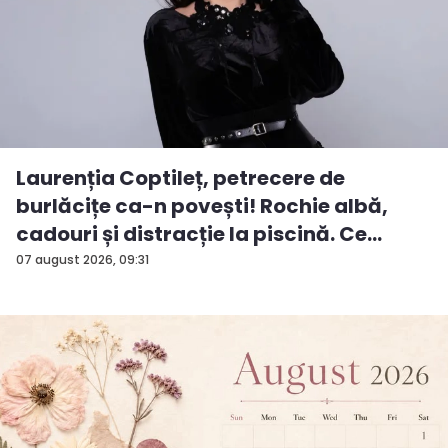
Laurenția Coptileț, petrecere de
burlăcițe ca-n povești! Rochie albă,
cadouri și distracție la piscină. Ce
surp...
07 august 2026, 09:31