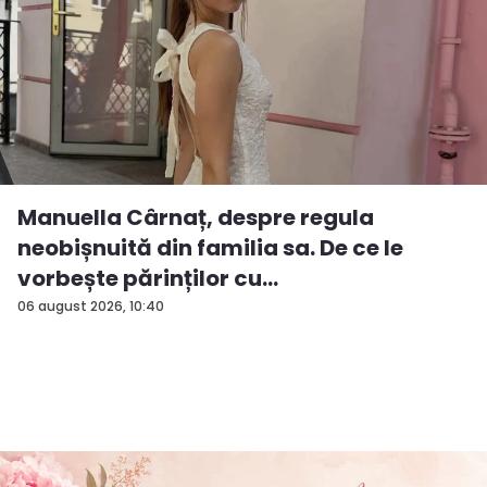
Manuella Cârnaț, despre regula
neobișnuită din familia sa. De ce le
vorbește părinților cu
„dumneavoastră...
06 august 2026, 10:40