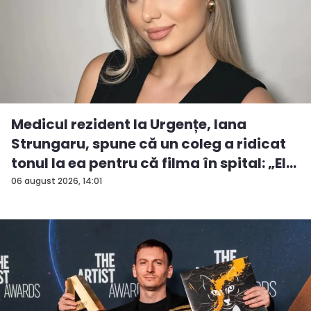
Medicul rezident la Urgențe, Iana
Strungaru, spune că un coleg a ridicat
tonul la ea pentru că filma în spital: „El
a...
06 august 2026, 14:01