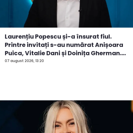
Laurențiu Popescu și-a însurat fiul.
Printre invitați s-au numărat Anișoara
Puica, Vitalie Dani și Doinița Gherman.
P...
07 august 2026, 13:20