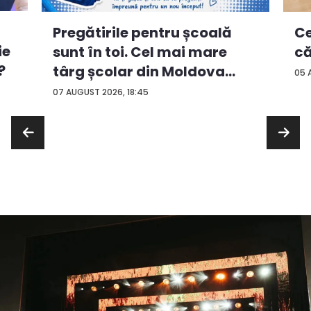
Ce
Pregătirile pentru școală
ie
că
sunt în toi. Cel mai mare
?
târg școlar din Moldova
05 
con...
07 AUGUST 2026, 18:45