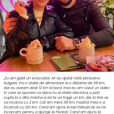
„Eu am gasit un evacuator. M-au ajutat niste persoana
bulgare. Era o statie de alimentare la o distanta de 58 km,
dar eu aveam doar 12 km la bord. Insa eu am vazut un video
in care se spunea ca daca nu ai statie electrica, o poti
cupla la o alta masina si ea te va trage un km, dar la tine se
va incarca cu 2 km. Cat am mers 58 km, masina mea s-a
incarcat cu 120 km. Cand am ajuns la Iasi trebuia iar sa ne
incarcam, pentru a ajunge la Floresti. Cand am ajuns la