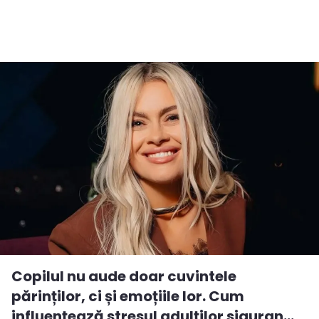
Copilul nu aude doar cuvintele
părinților, ci și emoțiile lor. Cum
influențează stresul adulților siguran...