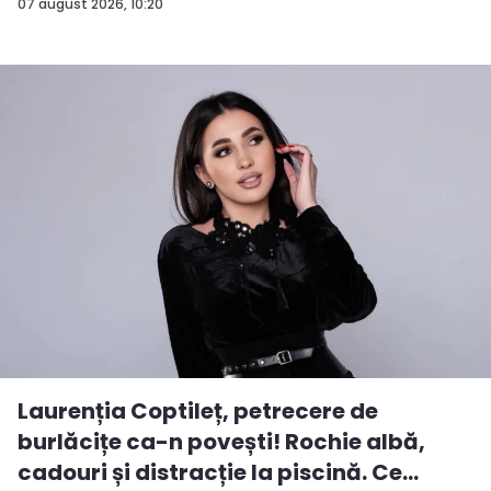
rezu...
07 august 2026, 10:20
Laurenția Coptileț, petrecere de
burlăcițe ca-n povești! Rochie albă,
cadouri și distracție la piscină. Ce