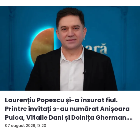
Laurențiu Popescu și-a însurat fiul.
Printre invitați s-au numărat Anișoara
Puica, Vitalie Dani și Doinița Gherman.
P...
07 august 2026, 13:20