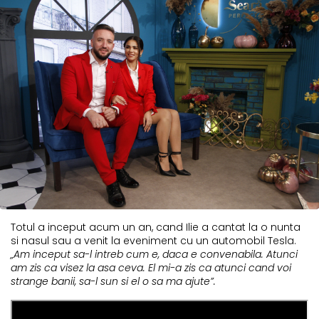
Totul a inceput acum un an, cand Ilie a cantat la o nunta
si nasul sau a venit la eveniment cu un automobil Tesla.
„Am inceput sa-l intreb cum e, daca e convenabila. Atunci
am zis ca visez la asa ceva. El mi-a zis ca atunci cand voi
strange banii, sa-l sun si el o sa ma ajute”.