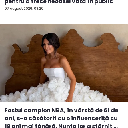
pentru a trece neobservată în public
07 august 2026, 08:20
Fostul campion NBA, în vârstă de 61 de
ani, s-a căsătorit cu o influenceriță cu
19 ani mai tânără. Nunta lor a stârnit ...