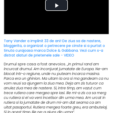
Tany Vander a implinit 33 de ani! De ziua sa de nastere,
bloggerita, a organizat o petrecere pe cinste si a purtat o
tinuta curajoasa marca Dolce & Gabbana. Vezi cum s-a
distrat alaturi de prietenele sale - VIDEO
Drumul spre casa a fost anevoios.
„In primul rand am
incurcat drumul. Am inconjurat jumatate de Europa. Ne-am
blocat intr-o regiune, unde nu puteam incarca masina.
Parca era un ghinion. Ma uitam la ora si ma gandeam ca nu
vom reusi sa ajungem la ziua mea. Deja am zis tuturor ca
anulez ziua mea de nastere. Si, intre timp, am vazut cum
trece rutiera care mergea spre Iasi. Ilie mi-a zis ca sa merg
cu rutiera si el va veni incetisor din urma mea. Am urcat in
rutiera si la jumatate de drum mi-am dat seama ca am
uitat pasaportul. Rutiera mergea foarte greu, era ambuteiaj.
Si in acest timp, Ilie ne-a ajuns din urma”.