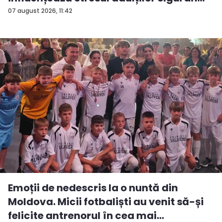
07 august 2026, 11:42
Emoții de nedescris la o nuntă din
Moldova. Micii fotbaliști au venit să-și
felicite antrenorul în cea mai