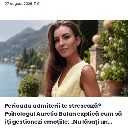
importan...
07 august 2026, 11:01
Perioada admiterii te stresează?
Psihologul Aurelia Balan explică cum să
îți gestionezi emoțiile: „Nu lăsați un