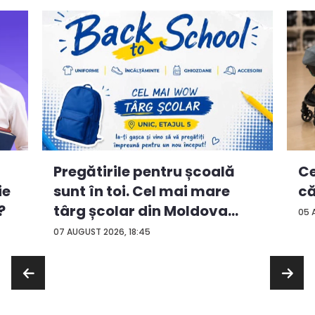
Ce
Pregătirile pentru școală
ie
că
sunt în toi. Cel mai mare
?
târg școlar din Moldova
05 
con...
07 AUGUST 2026, 18:45