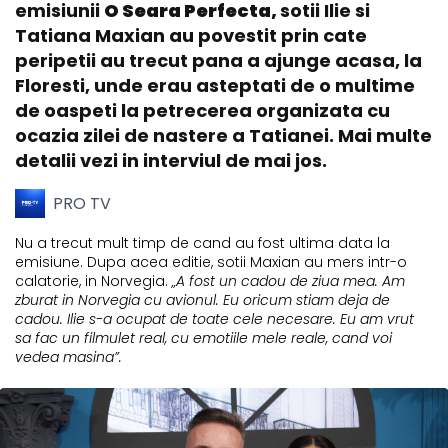
emisiunii
O Seara Perfecta,
sotii Ilie si
Tatiana Maxian au povestit prin cate
peripetii au trecut pana a ajunge acasa, la
Floresti, unde erau asteptati de o multime
de oaspeti la petrecerea organizata cu
ocazia zilei de nastere a Tatianei. Mai multe
detalii vezi in interviul de mai jos.
PRO TV
Nu a trecut mult timp de cand au fost ultima data la
emisiune. Dupa acea editie, sotii Maxian au mers intr-o
calatorie, in Norvegia.
„A fost un cadou de ziua mea. Am
zburat in Norvegia cu avionul. Eu oricum stiam deja de
cadou. Ilie s-a ocupat de toate cele necesare. Eu am vrut
sa fac un filmulet real, cu emotiile mele reale, cand voi
vedea masina”.