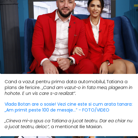
Cand a vazut pentru prima data automobilul, Tatiana a
plans de fericire.
„Cand am vazut-o in fata mea, plageam in
hohote. E un vis care s-a realizat”.
Vlada Botan are o sosie! Vezi cine este si cum arata tanara:
„Am primit peste 100 de mesaje...” - FOTO/VIDEO
„
Cineva mi-a spus ca Tatiana a jucat teatru. Dar ea chiar nu
a jucat teatru, deloc”,
a mentionat Ilie Maxian.