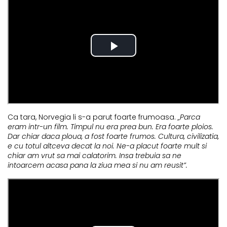
Ca tara, Norvegia li s-a parut foarte frumoasa.
„Parca
eram intr-un film. Timpul nu era prea bun. Era foarte ploios.
Dar chiar daca ploua, a fost foarte frumos. Cultura, civilizatia,
e cu totul altceva decat la noi. Ne-a placut foarte mult si
chiar am vrut sa mai calatorim. Insa trebuia sa ne
intoarcem acasa pana la ziua mea si nu am reusit”.