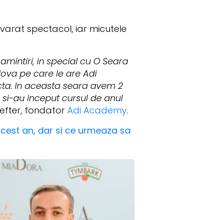
varat spectacol, iar micutele
mintiri, in special cu O Seara
dova pe care le are Adi
cta. In aceasta seara avem 2
si-au inceput cursul de anul
efter, fondator
Adi Academy
.
 acest an, dar si ce urmeaza sa