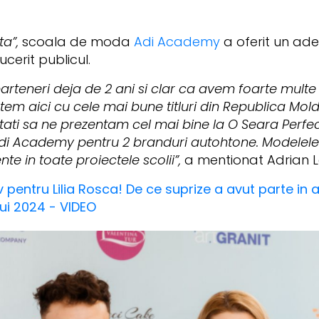
a”,
scoala de moda
Adi Academy
a oferit un ade
cerit publicul.
teneri deja de 2 ani si clar ca avem foarte multe a
ntem aici cu cele mai bune titluri din Republica Mol
ati sa ne prezentam cel mai bine la O Seara Perfe
di Academy pentru 2 branduri autohtone. Modelele 
e in toate proiectele scolii”,
a mentionat Adrian L
 pentru Lilia Rosca! De ce suprize a avut parte in
lui 2024 - VIDEO