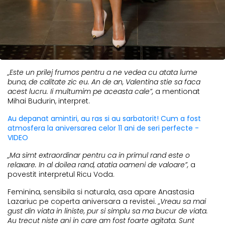
„Este un prilej frumos pentru a ne vedea cu atata lume
buna, de calitate zic eu. An de an, Valentina stie sa faca
acest lucru. Ii multumim pe aceasta cale”,
a mentionat
Mihai Budurin, interpret.
Au depanat amintiri, au ras si au sarbatorit! Cum a fost
atmosfera la aniversarea celor 11 ani de seri perfecte -
VIDEO
„Ma simt extraordinar pentru ca in primul rand este o
relaxare. In al doilea rand, atatia oameni de valoare”,
a
povestit interpretul Ricu Voda.
Feminina, sensibila si naturala, asa apare Anastasia
Lazariuc pe coperta aniversara a revistei.
„Vreau sa mai
gust din viata in liniste, pur si simplu sa ma bucur de viata.
Au trecut niste ani in care am fost foarte agitata. Sunt