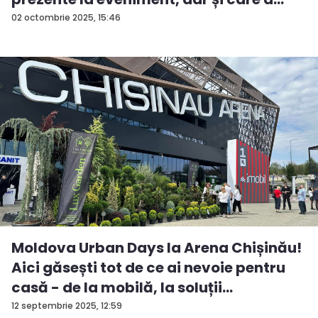
fos...
02 octombrie 2025, 15:46
Moldova Urban Days la Arena Chișinău!
Aici găsești tot de ce ai nevoie pentru
casă - de la mobilă, la soluții
ingenioas...
12 septembrie 2025, 12:59