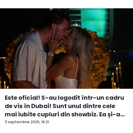
Este oficial! S-au logodit într-un cadru
de vis în Dubai! Sunt unul dintre cele
mai iubite cupluri din showbiz. Ea și-a
e...
11 septembrie 2025, 16:31