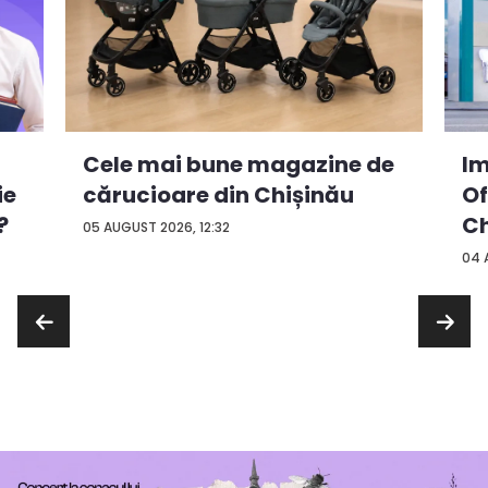
Cele mai bune magazine de
Im
ie
cărucioare din Chișinău
Of
?
Ch
05 AUGUST 2026, 12:32
04 