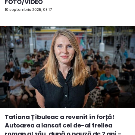
FOTO/VIDEO
10 septembrie 2025, 08:17
Tatiana Țîbuleac a revenit în forță!
Autoarea a lansat cel de-al treilea
roman al său, după o pauză de 7 ani - ...