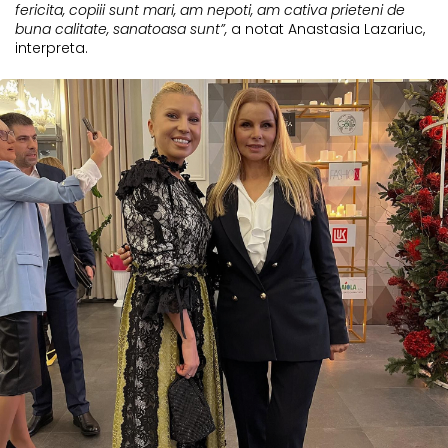
fericita, copiii sunt mari, am nepoti, am cativa prieteni de
buna calitate, sanatoasa sunt”,
a notat Anastasia Lazariuc,
interpreta.