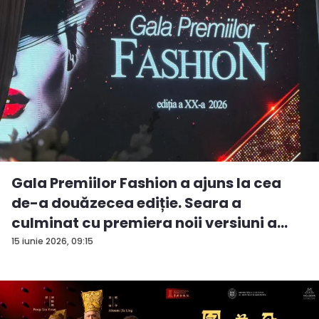
Gala Premiilor Fashion a ajuns la cea
de-a douăzecea ediție. Seara a
culminat cu premiera noii versiuni a
pie...
15 iunie 2026, 09:15