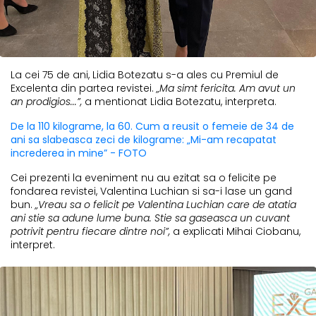
La cei 75 de ani, Lidia Botezatu s-a ales cu Premiul de
Excelenta din partea revistei.
„Ma simt fericita. Am avut un
an prodigios...”,
a mentionat Lidia Botezatu, interpreta.
De la 110 kilograme, la 60. Cum a reusit o femeie de 34 de
ani sa slabeasca zeci de kilograme: „Mi-am recapatat
increderea in mine” - FOTO
Cei prezenti la eveniment nu au ezitat sa o felicite pe
fondarea revistei, Valentina Luchian si sa-i lase un gand
bun.
„Vreau sa o felicit pe Valentina Luchian care de atatia
ani stie sa adune lume buna. Stie sa gaseasca un cuvant
potrivit pentru fiecare dintre noi”,
a explicati Mihai Ciobanu,
interpret.