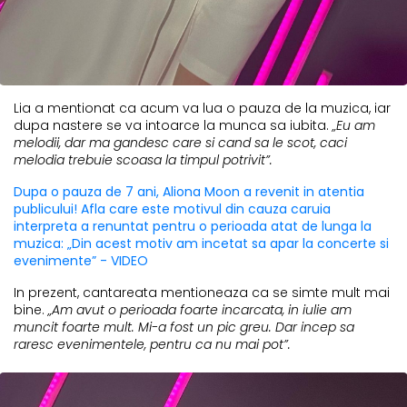
Lia a mentionat ca acum va lua o pauza de la muzica, iar
dupa nastere se va intoarce la munca sa iubita.
„Eu am
melodii, dar ma gandesc care si cand sa le scot, caci
melodia trebuie scoasa la timpul potrivit”.
Dupa o pauza de 7 ani, Aliona Moon a revenit in atentia
publicului! Afla care este motivul din cauza caruia
interpreta a renuntat pentru o perioada atat de lunga la
muzica: „Din acest motiv am incetat sa apar la concerte si
evenimente” - VIDEO
In prezent, cantareata mentioneaza ca se simte mult mai
bine.
„Am avut o perioada foarte incarcata, in iulie am
muncit foarte mult. Mi-a fost un pic greu. Dar incep sa
raresc evenimentele, pentru ca nu mai pot”.