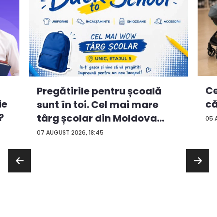
Ce
Pregătirile pentru școală
ie
că
sunt în toi. Cel mai mare
?
târg școlar din Moldova
05 
con...
07 AUGUST 2026, 18:45