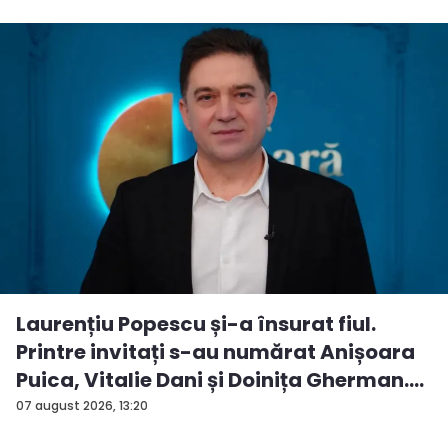
Laurențiu Popescu și-a însurat fiul.
Printre invitați s-au numărat Anișoara
Puica, Vitalie Dani și Doinița Gherman.
P...
07 august 2026, 13:20