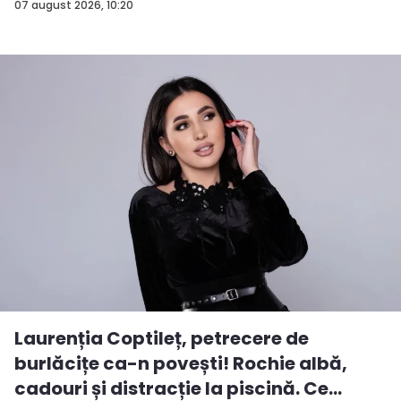
rezu...
07 august 2026, 10:20
Laurenția Coptileț, petrecere de
burlăcițe ca-n povești! Rochie albă,
cadouri și distracție la piscină. Ce