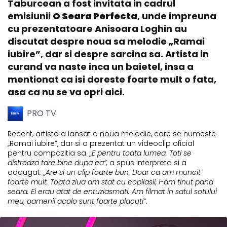
Taburcean a fost invitata in cadrul
emisiunii
O Seara Perfecta
, unde impreuna
cu prezentatoare Anisoara Loghin au
discutat despre noua sa melodie „Ramai
iubire”, dar si despre sarcina sa. Artista in
curand va naste inca un baietel, insa a
mentionat ca isi doreste foarte mult o fata,
asa ca nu se va opri aici.
PRO TV
Recent, artista a lansat o noua melodie, care se numeste
„Ramai iubire”, dar si a prezentat un videoclip oficial
pentru compozitia sa.
„E pentru toata lumea. Toti se
distreaza tare bine dupa ea”,
a spus interpreta si a
adaugat:
„Are si un clip foarte bun. Doar ca am muncit
foarte mult. Toata ziua am stat cu copilasii, i-am tinut pana
seara. Ei erau atat de entuziasmati. Am filmat in satul sotului
meu, oamenii acolo sunt foarte placuti”.