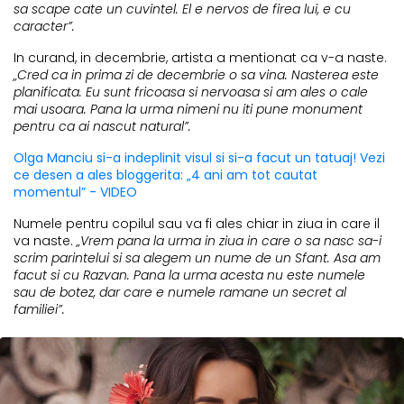
sa scape cate un cuvintel. El e nervos de firea lui, e cu
caracter”.
In curand, in decembrie, artista a mentionat ca v-a naste.
„Cred ca in prima zi de decembrie o sa vina. Nasterea este
planificata. Eu sunt fricoasa si nervoasa si am ales o cale
mai usoara. Pana la urma nimeni nu iti pune monument
pentru ca ai nascut natural”.
Olga Manciu si-a indeplinit visul si si-a facut un tatuaj! Vezi
ce desen a ales bloggerita: „4 ani am tot cautat
momentul” - VIDEO
Numele pentru copilul sau va fi ales chiar in ziua in care il
va naste.
„Vrem pana la urma in ziua in care o sa nasc sa-i
scrim parintelui si sa alegem un nume de un Sfant. Asa am
facut si cu Razvan. Pana la urma acesta nu este numele
sau de botez, dar care e numele ramane un secret al
familiei”.