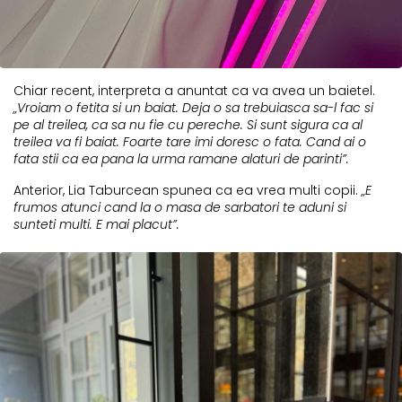
Chiar recent, interpreta a anuntat ca va avea un baietel.
„Vroiam o fetita si un baiat. Deja o sa trebuiasca sa-l fac si
pe al treilea, ca sa nu fie cu pereche. Si sunt sigura ca al
treilea va fi baiat. Foarte tare imi doresc o fata. Cand ai o
fata stii ca ea pana la urma ramane alaturi de parinti”.
Anterior, Lia Taburcean spunea ca ea vrea multi copii.
„E
frumos atunci cand la o masa de sarbatori te aduni si
sunteti multi. E mai placut”.