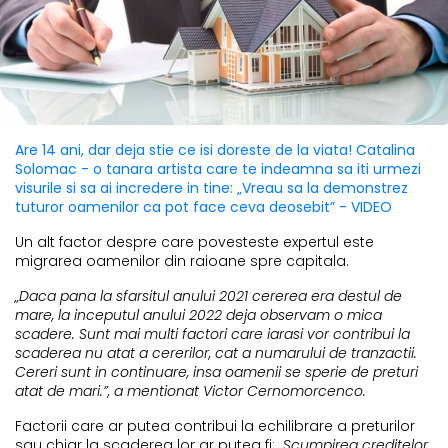
Are 14 ani, dar deja stie ce isi doreste de la viata! Catalina
Solomac - o tanara artista care te indeamna sa iti urmezi
visurile si sa ai incredere in tine: „Vreau sa la demonstrez
tuturor oamenilor ca pot face ceva deosebit” - VIDEO
Un alt factor despre care povesteste expertul este
migrarea oamenilor din raioane spre capitala.
„Daca pana la sfarsitul anului 2021 cererea era destul de
mare, la inceputul anului 2022 deja observam o mica
scadere. Sunt mai multi factori care iarasi vor contribui la
scaderea nu atat a cererilor, cat a numarului de tranzactii.
Cereri sunt in continuare, insa oamenii se sperie de preturi
atat de mari.”, a mentionat Victor Cernomorcenco.
Factorii care ar putea contribui la echilibrare a preturilor
sau chiar la scaderea lor ar putea fi:
„Scumpirea creditelor