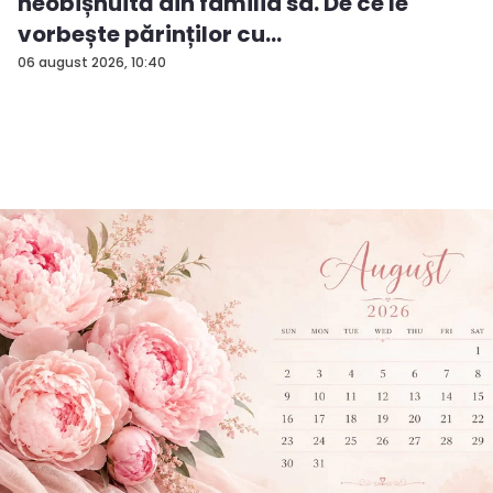
neobișnuită din familia sa. De ce le
vorbește părinților cu
„dumneavoastră...
06 august 2026, 10:40