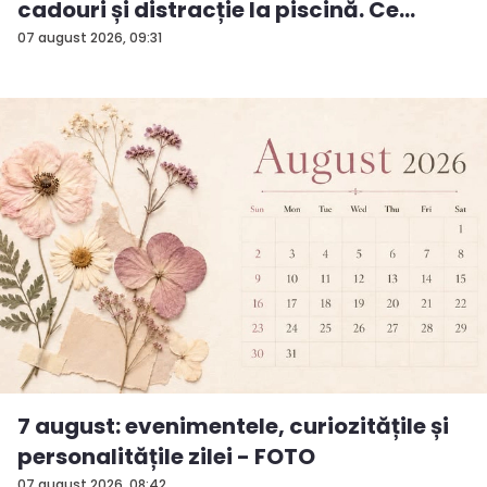
cadouri și distracție la piscină. Ce
surp...
07 august 2026, 09:31
7 august: evenimentele, curiozitățile și
personalitățile zilei - FOTO
07 august 2026, 08:42