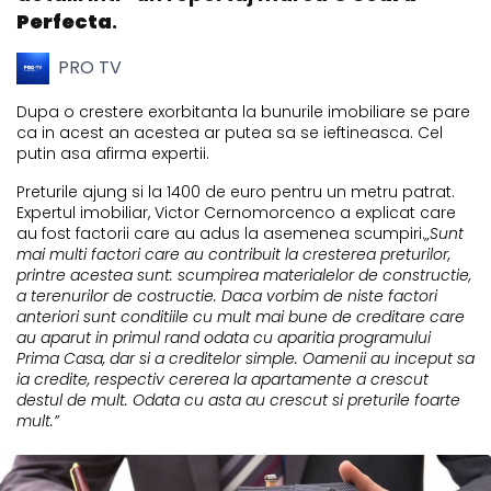
Perfecta
.
PRO TV
Dupa o crestere exorbitanta la bunurile imobiliare se pare
ca in acest an acestea ar putea sa se ieftineasca. Cel
putin asa afirma expertii.
Preturile ajung si la 1400 de euro pentru un metru patrat.
Expertul imobiliar, Victor Cernomorcenco a explicat care
au fost factorii care au adus la asemenea scumpiri.
„Sunt
mai multi factori care au contribuit la cresterea preturilor,
printre acestea sunt: scumpirea materialelor de constructie,
a terenurilor de costructie. Daca vorbim de niste factori
anteriori sunt conditiile cu mult mai bune de creditare care
au aparut in primul rand odata cu aparitia programului
Prima Casa, dar si a creditelor simple. Oamenii au inceput sa
ia credite, respectiv cererea la apartamente a crescut
destul de mult. Odata cu asta au crescut si preturile foarte
mult.”