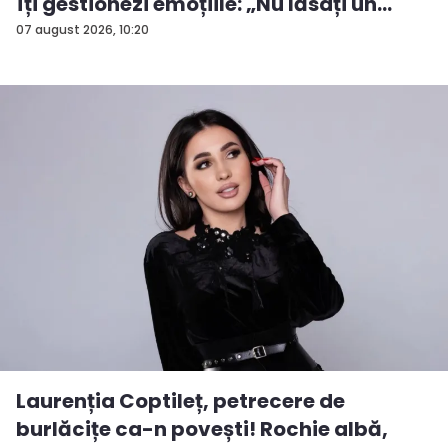
îți gestionezi emoțiile: „Nu lăsați un
rezu...
07 august 2026, 10:20
Laurenția Coptileț, petrecere de
burlăcițe ca-n povești! Rochie albă,