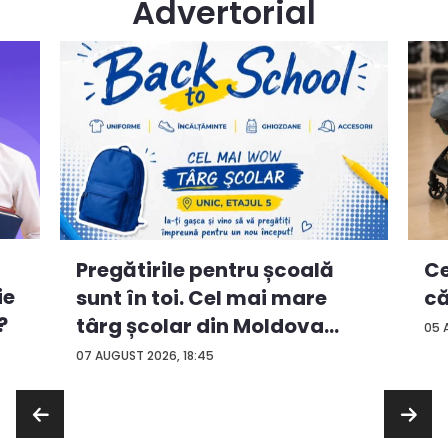
Advertorial
Ce
Pregătirile pentru școală
ie
că
sunt în toi. Cel mai mare
?
târg școlar din Moldova
05 
con...
07 AUGUST 2026, 18:45