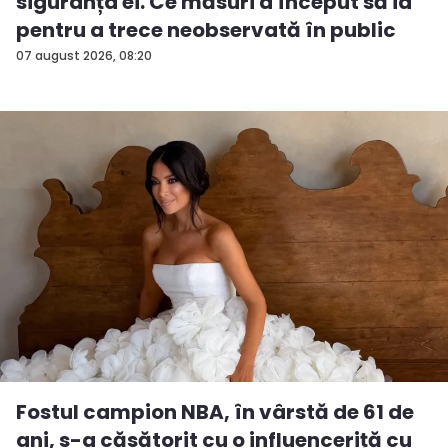
siguranța ei. Ce măsuri a început să ia
pentru a trece neobservată în public
07 august 2026, 08:20
Fostul campion NBA, în vârstă de 61 de
ani, s-a căsătorit cu o influenceriță cu