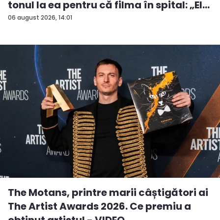
tonul la ea pentru că filma în spital: „El
a...
06 august 2026, 14:01
The Motans, printre marii câștigători ai
The Artist Awards 2026. Ce premiu a
obținut artistul - VIDEO