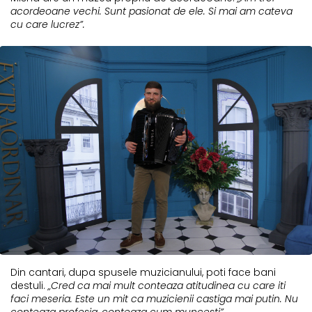
acordeoane vechi. Sunt pasionat de ele. Si mai am cateva
cu care lucrez”.
Din cantari, dupa spusele muzicianului, poti face bani
destuli.
„Cred ca mai mult conteaza atitudinea cu care iti
faci meseria. Este un mit ca muzicienii castiga mai putin. Nu
conteaza profesia, conteaza cum muncesti”.