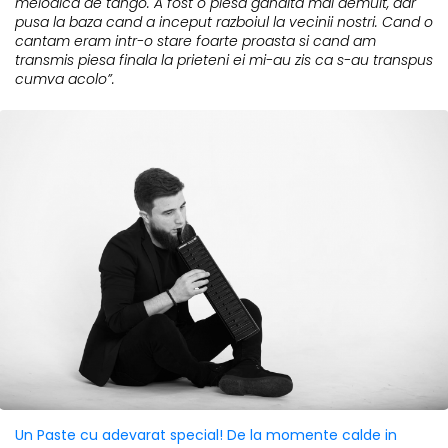
melodica de tango. A fost o piesa gandita mai demult, dar
pusa la baza cand a inceput razboiul la vecinii nostri. Cand o
cantam eram intr-o stare foarte proasta si cand am
transmis piesa finala la prieteni ei mi-au zis ca s-au transpus
cumva acolo”.
Un Paste cu adevarat special! De la momente calde in