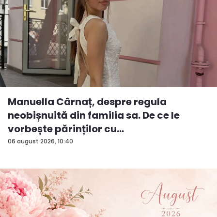
Manuella Cârnaț, despre regula
neobișnuită din familia sa. De ce le
vorbește părinților cu
„dumneavoastră...
06 august 2026, 10:40