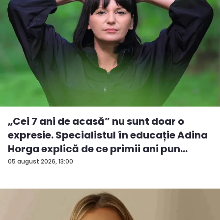
„Cei 7 ani de acasă” nu sunt doar o
expresie. Specialistul în educație Adina
Horga explică de ce primii ani pun
baze...
05 august 2026, 13:00