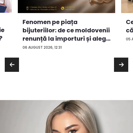
Ce
Fenomen pe piața
ie
că
bijuteriilor: de ce moldovenii
?
renunță la importuri și aleg
05 
...
06 AUGUST 2026, 12:31