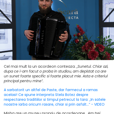
Cel mai mult la un acordeon conteaza:
„Sunetul. Chiar azi,
dupa ce i-am facut o proba in studiou, am depistat ca are
un sunet foarte specific si foarte placut mie. Asta e criteriul
principal pentru mine”.
A sarbatorit un altfel de Paste, dar farmecul a ramas
acelasi! Ce spune interpreta Stela Botez despre
respectarea traditiilor si timpul petrecut la tara: „In satele
noastre iarba oricum rasare, chiar si prin asfalt...” - VIDEO
Misha are un muzeu propriu de acordeoane.
„Am trei