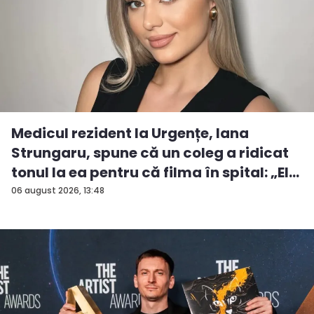
Medicul rezident la Urgențe, Iana
Strungaru, spune că un coleg a ridicat
tonul la ea pentru că filma în spital: „El
a...
06 august 2026, 13:48