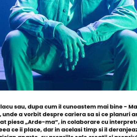
lacu sau, dupa cum il cunoastem mai bine - Marej
 unde a vorbit despre cariera sa si ce planuri a
sat piesa „Arde-ma”, in colaborare cu interpret
a ce ii place, dar in acelasi timp si il deranjea