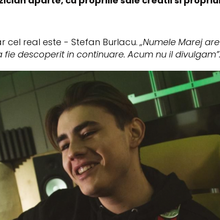
ian aparte, cu propriile sale creatii si propriul
r cel real este - Stefan Burlacu.
„Numele Marej are 
 fie descoperit in continuare. Acum nu il divulgam”