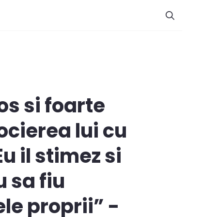
s si foarte
cierea lui cu
u il stimez si
u sa fiu
ele proprii” -