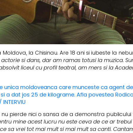
 Moldova, la Chisinau. Are 18 ani si iubeste la neb
 actorie si dans, dar am ramas totusi la muzica. S
absolvit liceul cu profil teatral, am mers si la Aca
e unica moldoveanca care munceste ca agent de s
i si a dat jos 25 de kilograme. Afla povestea Rodic
/ INTERVIU
i nu pierde nici o sansa de a demonstra publicului 
 Pentru mine acest lucru nu este ceva de ce ar treb
face sa vrei tot mai mult si mai mult sa canti. Cantam