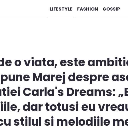
LIFESTYLE
FASHION
GOSSIP
e o viata, este ambitio
spune Marej despre aso
tiei Carla's Dreams: „E
iile, dar totusi eu vrea
cu stilul si melodiile m