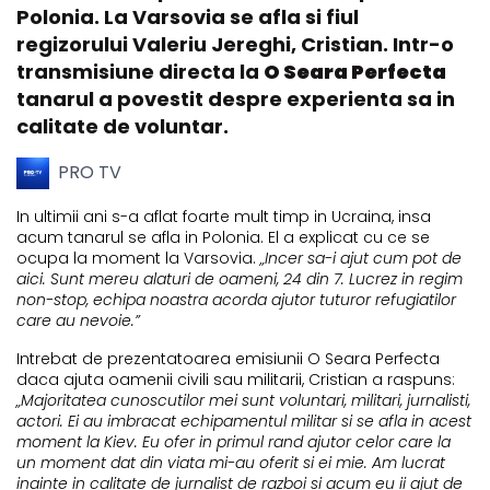
Polonia. La Varsovia se afla si fiul
regizorului Valeriu Jereghi, Cristian. Intr-o
transmisiune directa la
O Seara Perfecta
tanarul a povestit despre experienta sa in
calitate de voluntar.
PRO TV
In ultimii ani s-a aflat foarte mult timp in Ucraina, insa
acum tanarul se afla in Polonia. El a explicat cu ce se
ocupa la moment la Varsovia.
„Incer sa-i ajut cum pot de
aici. Sunt mereu alaturi de oameni, 24 din 7. Lucrez in regim
non-stop, echipa noastra acorda ajutor tuturor refugiatilor
care au nevoie.”
Intrebat de prezentatoarea emisiunii O Seara Perfecta
daca ajuta oamenii civili sau militarii, Cristian a raspuns:
„Majoritatea cunoscutilor mei sunt voluntari, militari, jurnalisti,
actori. Ei au imbracat echipamentul militar si se afla in acest
moment la Kiev. Eu ofer in primul rand ajutor celor care la
un moment dat din viata mi-au oferit si ei mie. Am lucrat
inainte in calitate de jurnalist de razboi si acum eu ii ajut de