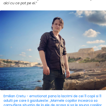
aici cu ce pot pe ei.”
Emilian Cretu - emotionat pana la lacrimi de cei 11 copii si 11
adulti pe care ii gazduieste: „Mamele copiilor incearca sa
camufleze situatia de la ele de acasa si sa le spuna copiilor