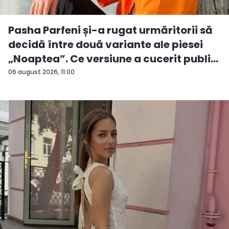
Pasha Parfeni și-a rugat urmăritorii să
decidă între două variante ale piesei
„Noaptea”. Ce versiune a cucerit publi...
06 august 2026, 11:00