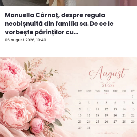
Manuella Cârnaț, despre regula
neobișnuită din familia sa. De ce le
vorbește părinților cu
„dumneavoastră...
06 august 2026, 10:40