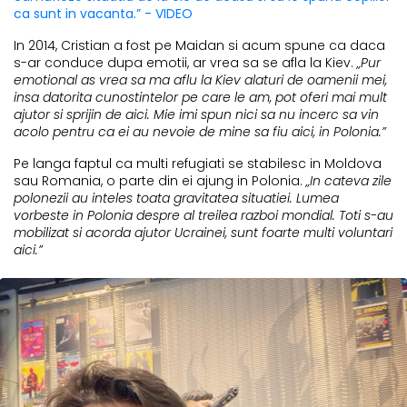
ca sunt in vacanta.” - VIDEO
In 2014, Cristian a fost pe Maidan si acum spune ca daca
s-ar conduce dupa emotii, ar vrea sa se afla la Kiev.
„Pur
emotional as vrea sa ma aflu la Kiev alaturi de oamenii mei,
insa datorita cunostintelor pe care le am, pot oferi mai mult
ajutor si sprijin de aici. Mie imi spun nici sa nu incerc sa vin
acolo pentru ca ei au nevoie de mine sa fiu aici, in Polonia.”
Pe langa faptul ca multi refugiati se stabilesc in Moldova
sau Romania, o parte din ei ajung in Polonia.
„In cateva zile
polonezii au inteles toata gravitatea situatiei. Lumea
vorbeste in Polonia despre al treilea razboi mondial. Toti s-au
mobilizat si acorda ajutor Ucrainei, sunt foarte multi voluntari
aici.”