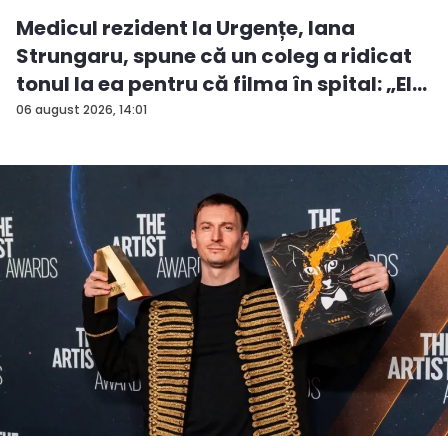
Medicul rezident la Urgențe, Iana
Strungaru, spune că un coleg a ridicat
tonul la ea pentru că filma în spital: „El
a...
06 august 2026, 14:01