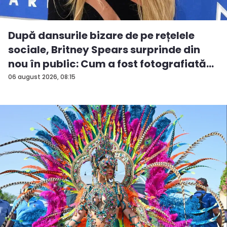
După dansurile bizare de pe rețelele
sociale, Britney Spears surprinde din
nou în public: Cum a fost fotografiată
î...
06 august 2026, 08:15