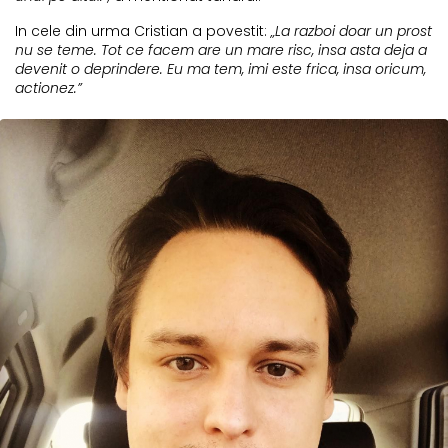
In cele din urma Cristian a povestit:
„La razboi doar un prost
nu se teme. Tot ce facem are un mare risc, insa asta deja a
devenit o deprindere. Eu ma tem, imi este frica, insa oricum,
actionez.”