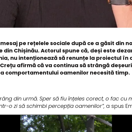
n mesaj pe rețelele sociale după ce a găsit din 
e din Chișinău. Actorul spune că, deși este deza
, nu intenționează să renunțe la proiectul în ca
rețu afirmă că va continua să strângă deșeurile
ea comportamentului oamenilor necesită timp.
âng din urmă. Sper să fiu înțeles corect, o fac cu 
ntr-o zi să schimbi percepția oamenilor”,
a spus Emi