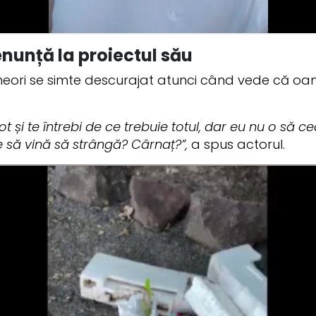
nunță la proiectul său
uneori se simte descurajat atunci când vede că oa
i tot și te întrebi de ce trebuie totul, dar eu nu o să
e să vină să strângă? Cârnaț?”,
a spus actorul.