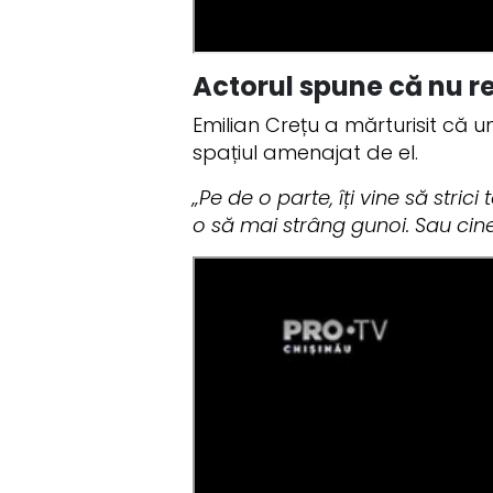
Actorul spune că nu re
Emilian Crețu a mărturisit că 
spațiul amenajat de el.
„Pe de o parte, îți vine să stric
o să mai strâng gunoi. Sau cin