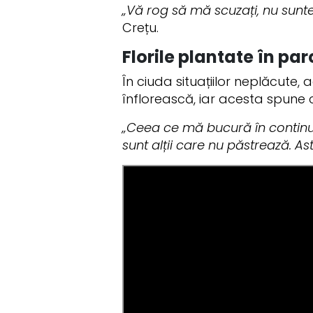
„Vă rog să mă scuzați, nu sunteț
Crețu.
Florile plantate în pa
În ciuda situațiilor neplăcute,
înflorească, iar acesta spune 
„Ceea ce mă bucură în continua
sunt alții care nu păstrează. A