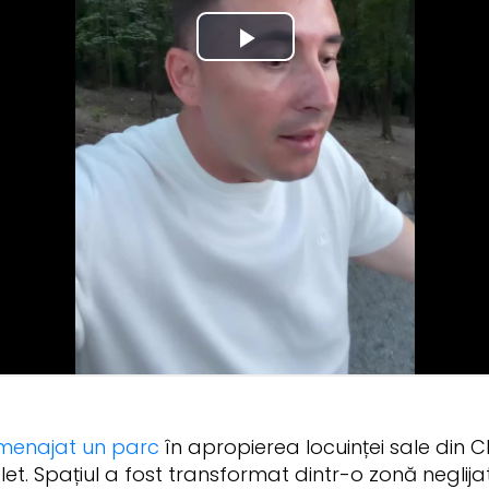
menajat un parc
în apropierea locuinței sale din Ch
uflet. Spațiul a fost transformat dintr-o zonă neglij