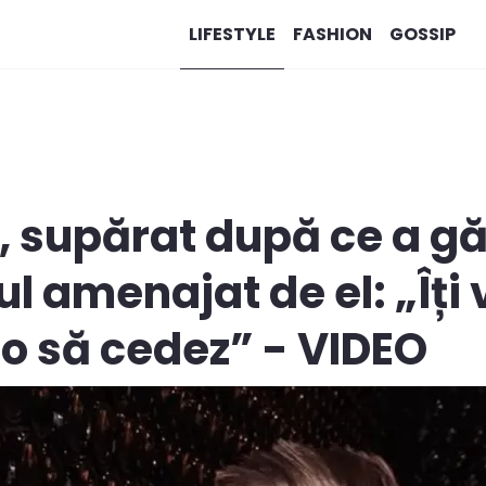
LIFESTYLE
FASHION
GOSSIP
, supărat după ce a gă
l amenajat de el: „Îți v
u o să cedez” - VIDEO