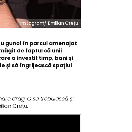
Instagram
/
Emilian Crețu
nou gunoi în parcul amenajat
măgit de faptul că unii
re a investit timp, bani și
 și să îngrijească spațiul
mare drag. O să trebuiască și
lian Crețu.