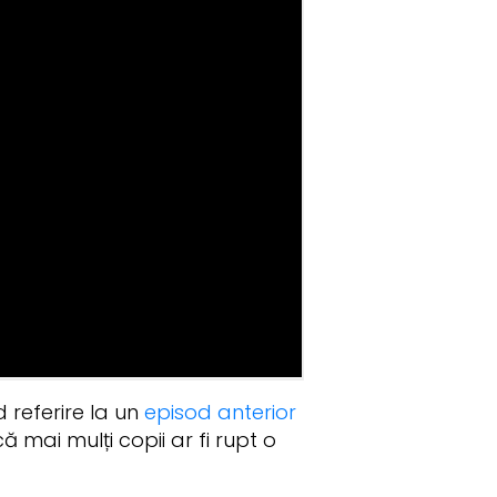
d referire la un
episod anterior
 mai mulți copii ar fi rupt o