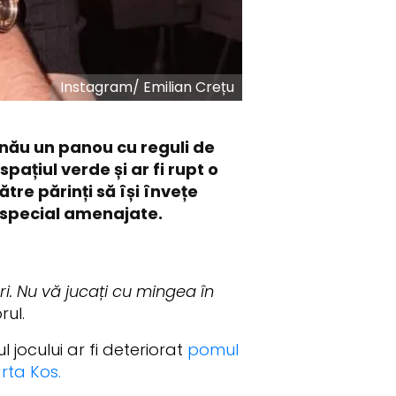
Instagram
/
Emilian Crețu
șinău un panou cu reguli de
ațiul verde și ar fi rupt o
re părinți să își învețe
le special amenajate.
ri. Nu vă jucați cu mingea în
rul.
l jocului ar fi deteriorat
pomul
rta Kos.