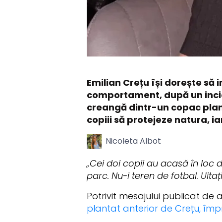
Emilian Crețu își dorește să 
comportament, după un inciden
creangă dintr-un copac planta
copiii să protejeze natura, i
Nicoleta Albot
„Cei doi copii au acasă în loc d
parc. Nu-i teren de fotbal. Uit
Potrivit mesajului publicat de ac
plantat anterior de Crețu, îm