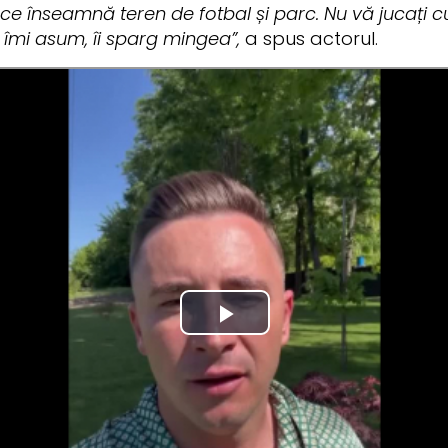
ci ce înseamnă teren de fotbal și parc. Nu vă jucați
 îmi asum, îi sparg mingea”,
a spus actorul.