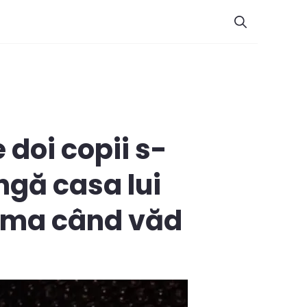
 doi copii s-
ângă casa lui
inima când văd