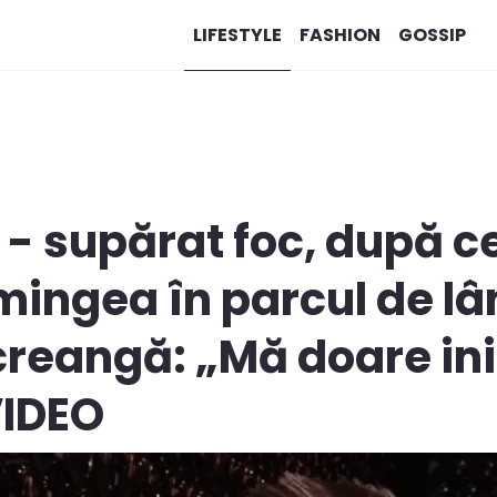
LIFESTYLE
FASHION
GOSSIP
 - supărat foc, după ce
 mingea în parcul de l
 o creangă: „Mă doare 
VIDEO