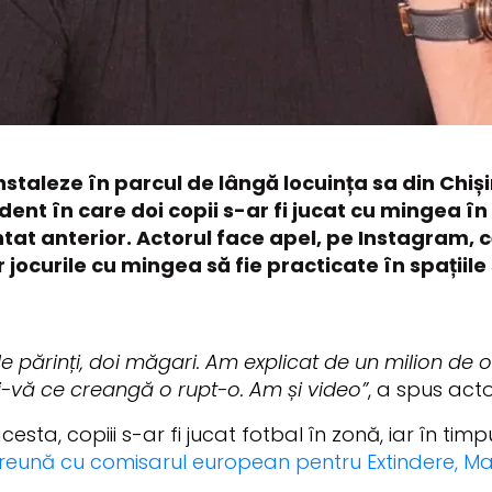
instaleze în parcul de lângă locuința sa din Chi
t în care doi copii s-ar fi jucat cu mingea în sp
t anterior. Actorul face apel, pe Instagram, căt
ar jocurile cu mingea să fie practicate în spații
e părinți, doi măgari. Am explicat de un milion de o
ați-vă ce creangă o rupt-o. Am și video”
, a spus acto
esta, copiii s-ar fi jucat fotbal în zonă, iar în timpu
preună cu comisarul european pentru Extindere, Ma