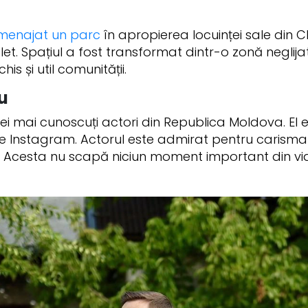
menajat un parc
în apropierea locuinței sale din Ch
uflet. Spațiul a fost transformat dintr-o zonă neglij
is și util comunității.
u
 cei mai cunoscuți actori din Republica Moldova. El
Instagram. Actorul este admirat pentru carisma sa,
. Acesta nu scapă niciun moment important din via