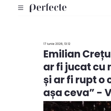
17 iunie 2026, 13:12
Emilian Crețu
ar fi jucat cu
și ar fi rupt
așa ceva” - 