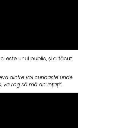
i este unul public, și a făcut
eva dintre voi cunoaște unde
, vă rog să mă anunțați”.