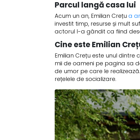
Parcul langă casa lui
Acum un an, Emilian Crețu
a a
investit timp, resurse și mult s
actorul l-a gândit ca fiind desch
Cine este Emilian Creț
Emilian Crețu este unul dintre
mii de oameni pe pagina sa de 
de umor pe care le realizează
rețelele de socializare.