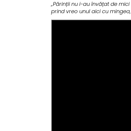
„Părinții nu i-au învățat de mi
prind vreo unul aici cu mingea,