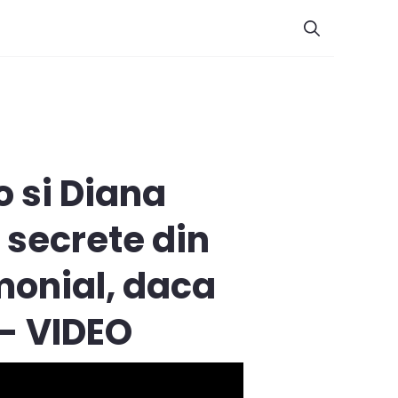
 si Diana
a secrete din
monial, daca
 - VIDEO