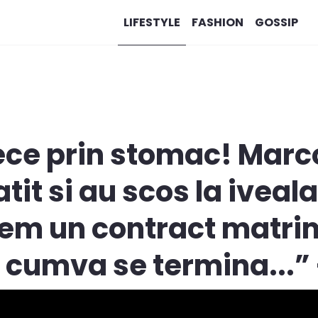
LIFESTYLE
FASHION
GOSSIP
ece prin stomac! Marco
atit si au scos la iveal
vem un contract matri
i cumva se termina...”