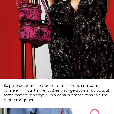
Se pare ca acum se poarta formele neobisnuite, iar
formele mini sunt in trend.
„Desi mici, gentutile si-au pastrat
toate formele si designul unei genti autentice mari.”
spune
brand maganerul.