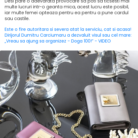
Desi pare o adevarata provocare sa poti sa ticsesti mai
multe lucruri intr-o geanta mica, acest lucru este posibil,
iar multe femei opteaza pentru ea pentru a pune cardul
sau castile.
Este o fire autoritara si severa atat la serviciu, cat si acasa!
Dirijorul Dumitru Carciumaru a dezvaluit visul sau cel mare:
„Vreau sa ajung sa organizez - Doga 100!” - VIDEO