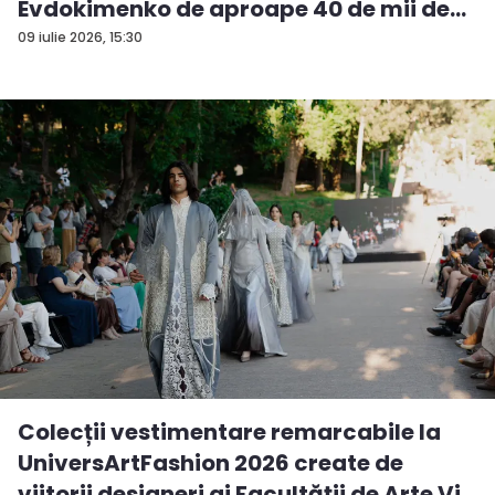
Evdokimenko de aproape 40 de mii de
e...
09 iulie 2026, 15:30
Colecții vestimentare remarcabile la
UniversArtFashion 2026 create de
viitorii designeri ai Facultății de Arte Vi...