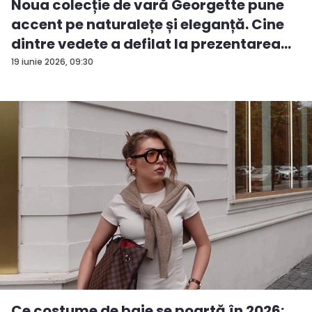
Noua colecție de vară Georgette pune
accent pe naturalețe și eleganță. Cine
dintre vedete a defilat la prezentarea
d...
19 iunie 2026, 09:30
Ce costume de baie se poartă în 2026: