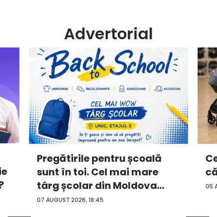
Advertorial
Ce
Pregătirile pentru școală
ie
că
sunt în toi. Cel mai mare
?
târg școlar din Moldova
05 
con...
07 AUGUST 2026, 18:45