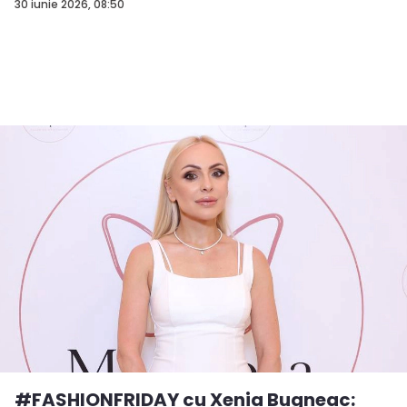
de...
30 iunie 2026, 08:50
#FASHIONFRIDAY cu Xenia Bugneac: