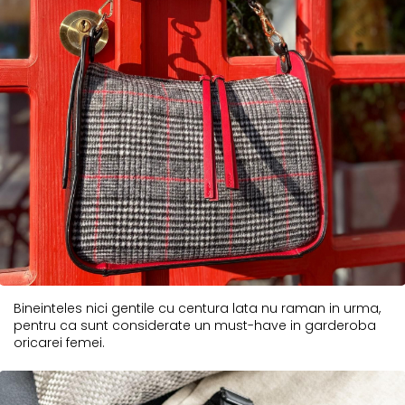
Bineinteles nici gentile cu centura lata nu raman in urma,
pentru ca sunt considerate un must-have in garderoba
oricarei femei.