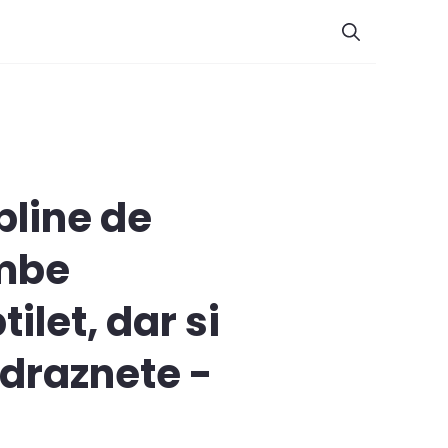
 pline de
imbe
let, dar si
ndraznete -