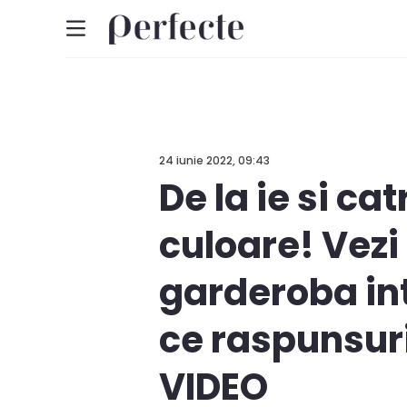
24 iunie 2022, 09:43
De la ie si cat
culoare! Vezi
garderoba int
ce raspunsuri 
VIDEO