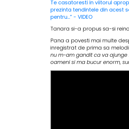
Te casatoresti in viitorul aprop
prezinta tendintele din acest 
pentru...” - VIDEO
Tanara si-a propus sa-si rein
Pana a povesti mai multe despr
inregistrat de prima sa melod
nu m-am gandit ca va ajunge la 
oameni si ma bucur enorm, sunt 