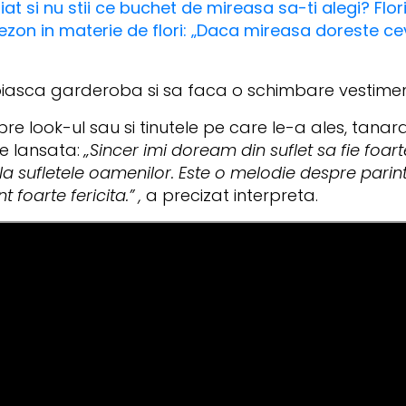
iat si nu stii ce buchet de mireasa sa-ti alegi? Flori
sezon in materie de flori: „Daca mireasa doreste c
oiasca garderoba si sa faca o schimbare vestime
e look-ul sau si tinutele pe care le-a ales, tanar
ie lansata:
„Sincer imi doream din suflet sa fie foa
sufletele oamenilor. Este o melodie despre parinti
foarte fericita.” ,
a precizat interpreta.