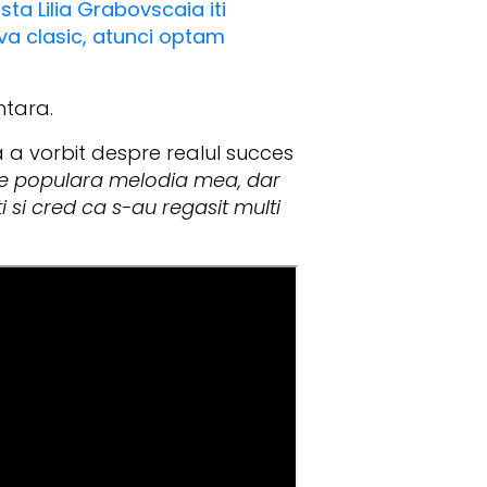
sta Lilia Grabovscaia iti
eva clasic, atunci optam
ntara.
a a vorbit despre realul succes
rte populara melodia mea, dar
 si cred ca s-au regasit multi